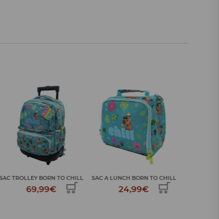
SAC A DOS SCOLAIRE
BOUTEIL
SAC A LUNCH BORN TO CHILL
DOUBLE...
24,99€
52,99€