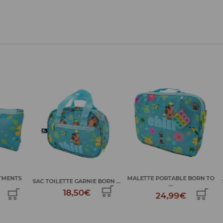
MALETTE PORTABLE BORN TO
IE BORN ...
SAC TROLLEY BORN TO CHILL
...
€
69,99€
24,99€