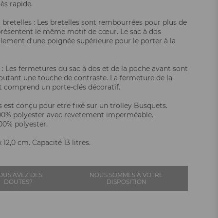
ès rapide.
 bretelles : Les bretelles sont rembourrées pour plus de
présentent le même motif de cœur. Le sac à dos
lement d'une poignée supérieure pour le porter à la
: Les fermetures du sac à dos et de la poche avant sont
ajoutant une touche de contraste. La fermeture de la
 comprend un porte-clés décoratif.
s est conçu pour etre fixé sur un trolley Busquets.
100% polyester avec revetement imperméable.
00% polyester.
x 12,0 cm. Capacité 13 litres.
OUS AVEZ DES
NOUS SOMMES À VOTRE
DOUTES?
DISPOSITION