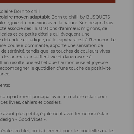
olaire Born to chill
colaire moyen adaptable
Born to chill! by BUSQUETS
lme, joie et connexion avec la nature. Son design frais
cté associe des illustrations d'animaux mignons, de
picales et de petits détails qui évoquent une
détendue et ludique, où le capybara est à l'honneur. Le
ise, couleur dominante, apporte une sensation de
 de sérénité, tandis que les touches de couleurs vives
et des animaux insufflent vie et dynamisme à
 Il en résulte une esthétique harmonieuse et joyeuse,
 accompagner le quotidien d'une touche de positivité
ance.
nts:
compartiment principal avec fermeture éclair pour
des livres, cahiers et dossiers.
 avant plus petite, également avec fermeture éclair,
design « Good Vibes ».
érales en filet, probablement pour les bouteilles ou les