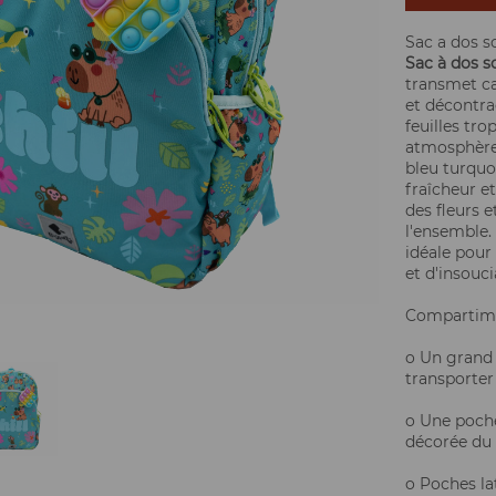
Sac a dos sc
Sac à dos s
transmet ca
et décontra
feuilles tro
atmosphère 
bleu turquo
fraîcheur et
des fleurs 
l'ensemble.
idéale pour
et d'insouci
Compartime
o Un grand 
transporter 
o Une poche
décorée du 
o Poches lat