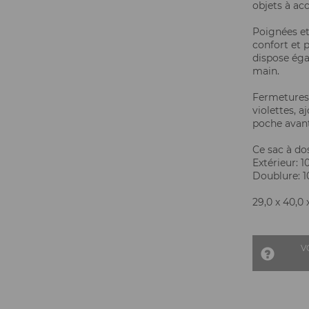
objets à acc
Poignées et
confort et 
dispose éga
main.
Fermetures 
violettes, 
poche avant
Ce sac à do
Extérieur: 
Doublure: 1
29,0 x 40,0 
V