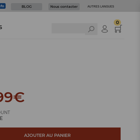
nfo
BLOG
Nous contacter
AUTRES LANGUES
0
S
99
€
OUNT
E
AJOUTER AU PANIER