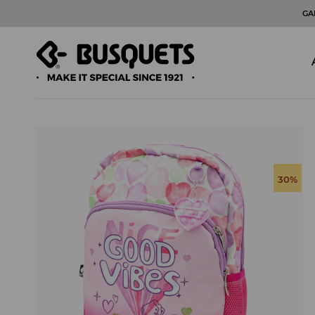
GA
30%