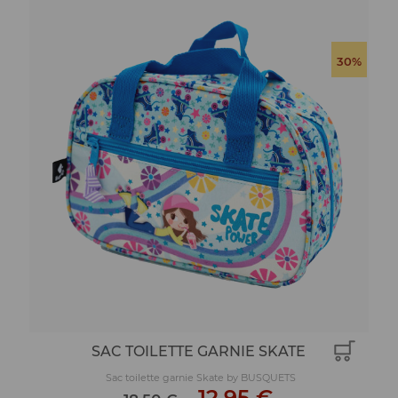
30%
SAC TOILETTE GARNIE SKATE
Sac toilette garnie Skate by BUSQUETS
-
12,95 €