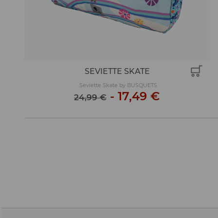
SEVIETTE SKATE
Seviette Skate by BUSQUETS
-
17,49 €
24,99 €