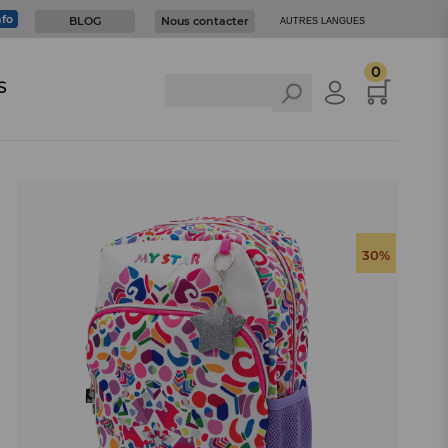
nfo
BLOG
Nous contacter
AUTRES LANGUES
0
S
30%