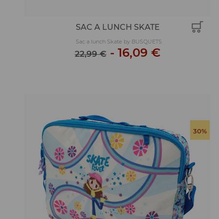
SAC A LUNCH SKATE
Sac a lunch Skate by BUSQUETS
-
16,09 €
22,99 €
30%