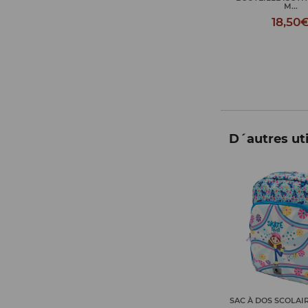
M...
M...
18,50€
18,50
D´autres uti
GRAND SAC À DOS SCOLAIRE...
SAC À DOS SCOLAIR