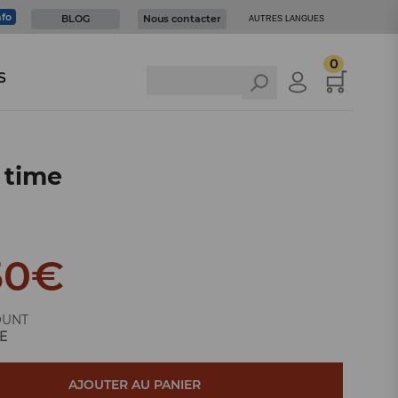
nfo
BLOG
Nous contacter
AUTRES LANGUES
0
S
 time
50
€
OUNT
E
AJOUTER AU PANIER