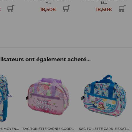
M...
M...
€
18,50€
18,50€
lisateurs ont également acheté...
E MOYEN...
SAC TOILETTE GARNIE GOOD...
SAC TOILETTE GARNIE SKAT...