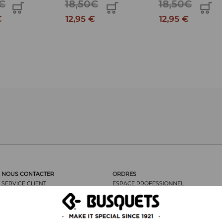
€
18,50€
18,50€
€
12,95 €
12,95 €
NOUS CONTACTER
ORDRES
SERVICE CLIENT
ESPACE PROFESSIONNEL
LES CLIENTS DISENT...
ORDRES
NOUS RECOMMANDER
RETOUR DE MARCHANDISES
MENTIONS LÉGALES
FRAIS D’ENVOI
POLITIQUE DE COOKIES
SÉCURITÉ