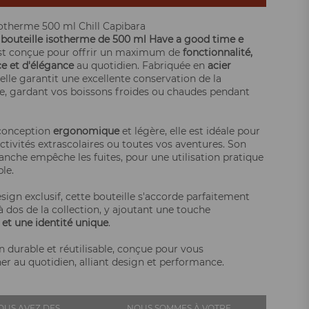
sotherme 500 ml Chill Capibara
e
bouteille isotherme de 500 ml Have a good time e
t conçue pour offrir un maximum de
fonctionnalité,
ce et d'élégance
au quotidien. Fabriquée en
acier
 elle garantit une excellente conservation de la
, gardant vos boissons froides ou chaudes pendant
 conception
ergonomique
et légère, elle est idéale pour
 activités extrascolaires ou toutes vos aventures. Son
nche empêche les fuites, pour une utilisation pratique
le.
sign exclusif, cette bouteille s'accorde parfaitement
à dos de la collection, y ajoutant une touche
 et une identité unique
.
n durable et réutilisable, conçue pour vous
 au quotidien, alliant design et performance.
OUS AVEZ DES
NOUS SOMMES À VOTRE