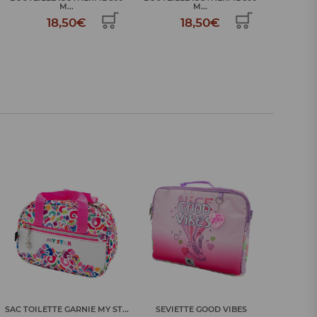
M...
M...
18,50€
18,50€
SAC TOILETTE GARNIE MY ST...
SEVIETTE GOOD VIBES
SEVI