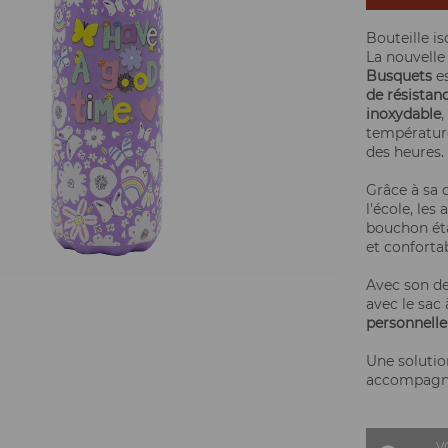
Bouteille i
La nouvell
Busquets
es
de résistan
inoxydable
,
température
des heures.
Grâce à sa
l'école, les
bouchon éta
et confortab
Avec son de
avec le sac 
personnelle
Une solutio
accompagner
V