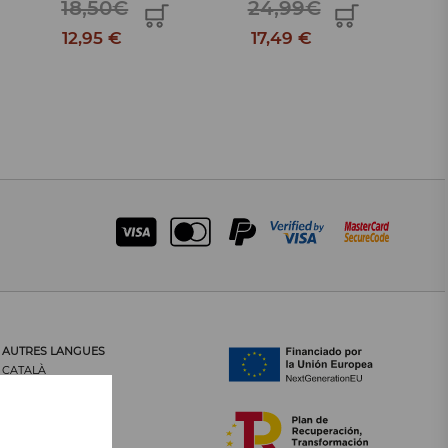
18,50€
24,99€
12,95 €
17,49 €
AUTRES LANGUES
CATALÀ
CASTELLANO
ENGLISH
PORTUGUÊS
ITALIANO