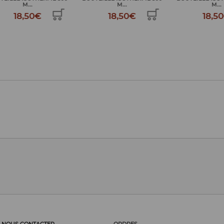
M...
M...
€
18,50€
18,50€