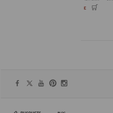
M...
M...
18,50€
18,50