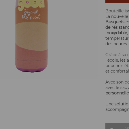
Bouteille 
La nouvell
Busquets
es
de résistan
inoxydable
,
température
des heures.
Grâce à sa
l'école, les
bouchon éta
et confortab
Avec son de
avec le sac 
personnelle
Une solutio
accompagner
V