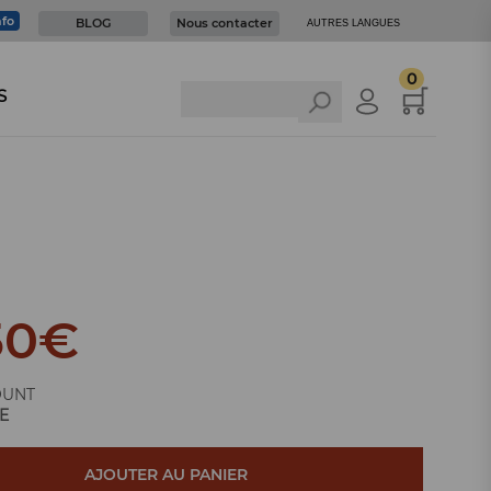
nfo
BLOG
Nous contacter
AUTRES LANGUES
0
S
50
€
OUNT
E
AJOUTER AU PANIER