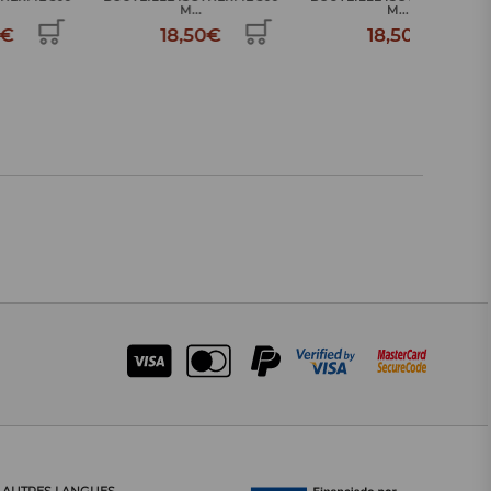
M...
M...
18,50€
18,50€