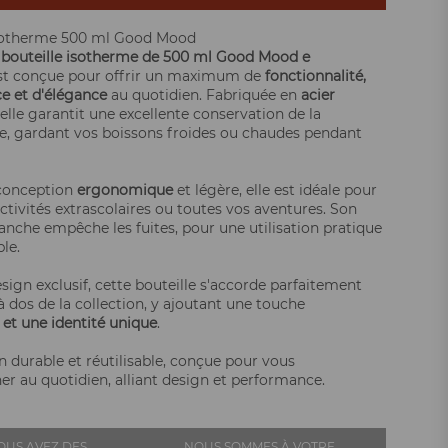
isotherme 500 ml Good Mood
e
bouteille isotherme de 500 ml Good Mood e
t conçue pour offrir un maximum de
fonctionnalité,
ce et d'élégance
au quotidien. Fabriquée en
acier
 elle garantit une excellente conservation de la
, gardant vos boissons froides ou chaudes pendant
 conception
ergonomique
et légère, elle est idéale pour
 activités extrascolaires ou toutes vos aventures. Son
nche empêche les fuites, pour une utilisation pratique
le.
sign exclusif, cette bouteille s'accorde parfaitement
à dos de la collection, y ajoutant une touche
 et une identité unique
.
n durable et réutilisable, conçue pour vous
 au quotidien, alliant design et performance.
OUS AVEZ DES
NOUS SOMMES À VOTRE