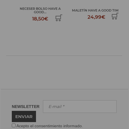
 A
NECESER BOLSO HAVE A
MALETÍN HAVE A GOOD TIME
PLU
GOOD...
24,99€
18,50€
NEWSLETTER
ENVIAR
Acepto el consentimiento informado.