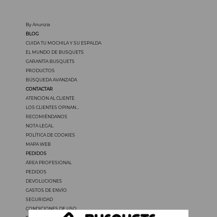
By Anunzia
BLOG
CUIDA TU MOCHILA Y SU ESPALDA
EL MUNDO DE BUSQUETS
GARANTÍA BUSQUETS
PRODUCTOS
BÚSQUEDA AVANZADA
CONTACTAR
ATENCIÓN AL CLIENTE
LOS CLIENTES OPINAN...
RECOMIÉNDANOS
NOTA LEGAL
POLÍTICA DE COOKIES
MAPA WEB
PEDIDOS
ÁREA PROFESIONAL
PEDIDOS
DEVOLUCIONES
GASTOS DE ENVÍO
SEGURIDAD
CONDICIONES DE USO