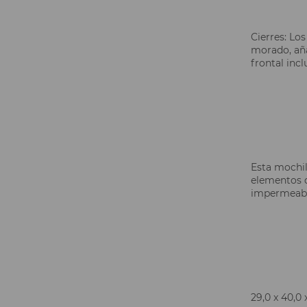
Cierres: Los
morado, aña
frontal incl
Esta mochil
elementos d
impermeabil
29,0 x 40,0 