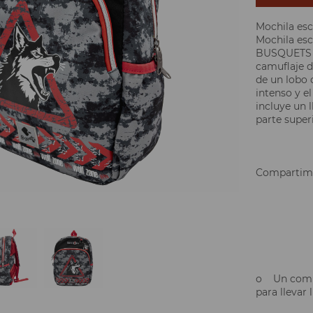
Mochila esc
Mochila esc
BUSQUETS p
camuflaje di
de un lobo 
intenso y el
incluye un l
parte superi
Compartim
o Un compa
para llevar 