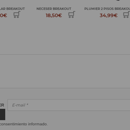
 BREAKOUT
NECESER BREAKOUT
PLUMIER 2 PISOS BREAKOUT
€
18,50€
34,99€
TER
consentimiento informado.