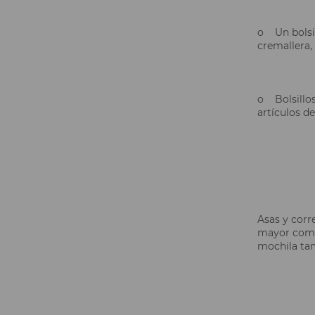
o Un bolsil
cremallera,
o Bolsillos
artículos d
Asas y corr
mayor como
mochila tam