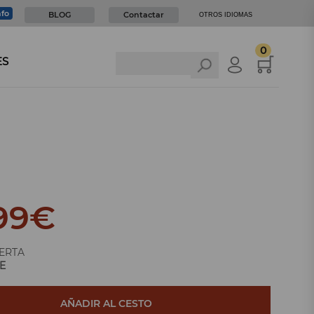
nfo
BLOG
Contactar
OTROS IDIOMAS
0
ES
99
€
ERTA
E
AÑADIR AL CESTO