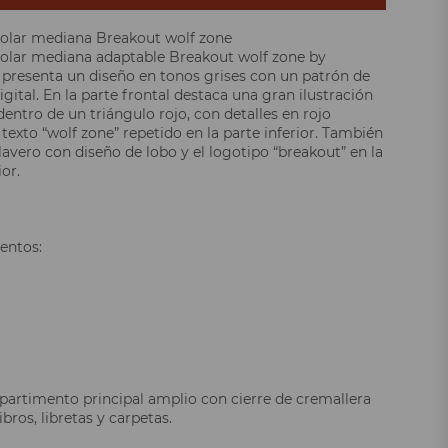
olar mediana Breakout wolf zone
olar mediana adaptable Breakout wolf zone by
resenta un diseño en tonos grises con un patrón de
gital. En la parte frontal destaca una gran ilustración
dentro de un triángulo rojo, con detalles en rojo
 texto “wolf zone” repetido en la parte inferior. También
lavero con diseño de lobo y el logotipo “breakout” en la
or.
entos:
rtimento principal amplio con cierre de cremallera
libros, libretas y carpetas.