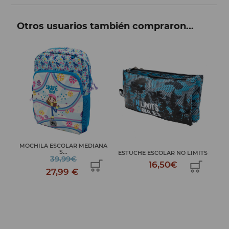
Otros usuarios también compraron...
MOCHILA ESCOLAR MEDIANA
S...
ESTUCHE ESCOLAR NO LIMITS
EST
39,99€
16,50€
27,99 €