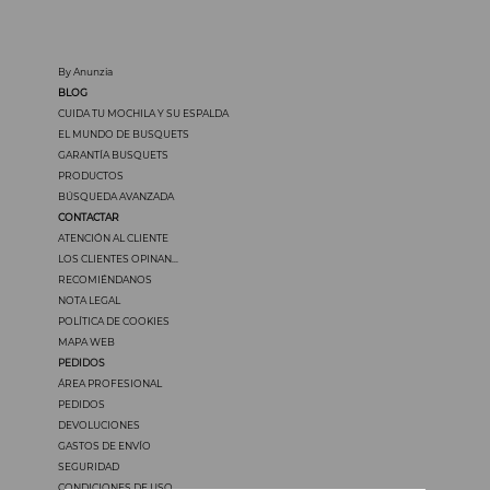
By Anunzia
BLOG
CUIDA TU MOCHILA Y SU ESPALDA
EL MUNDO DE BUSQUETS
GARANTÍA BUSQUETS
PRODUCTOS
BÚSQUEDA AVANZADA
CONTACTAR
ATENCIÓN AL CLIENTE
LOS CLIENTES OPINAN...
RECOMIÉNDANOS
NOTA LEGAL
POLÍTICA DE COOKIES
MAPA WEB
PEDIDOS
ÁREA PROFESIONAL
PEDIDOS
DEVOLUCIONES
GASTOS DE ENVÍO
SEGURIDAD
CONDICIONES DE USO