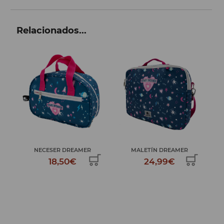
Relacionados...
MER
NECESER DREAMER
MALETÍN DREAMER
PL
18,50€
24,99€