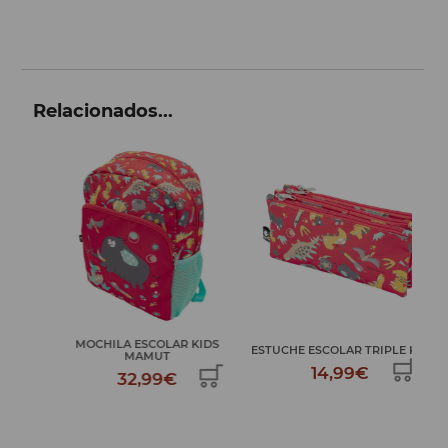
Relacionados...
S
MOCHILA ESCOLAR KIDS
ESTUCHE ESCOLAR TRIPLE KI...
MAMUT
14,99€
32,99€