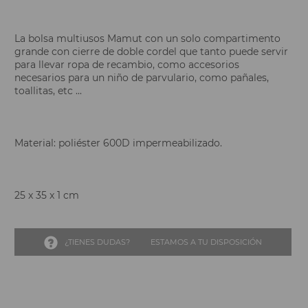
La bolsa multiusos Mamut con un solo compartimento
grande con cierre de doble cordel que tanto puede servir
para llevar ropa de recambio, como accesorios
necesarios para un niño de parvulario, como pañales,
toallitas, etc ...
Material: poliéster 600D impermeabilizado.
25 x 35 x 1 cm
¿TIENES DUDAS?
ESTAMOS A TU DISPOSICIÓN