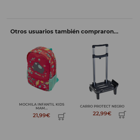
Otros usuarios también compraron...
MOCHILA INFANTIL KIDS
M
O
CARRO PROTECT NEGRO
MAM...
22,99€
21,99€