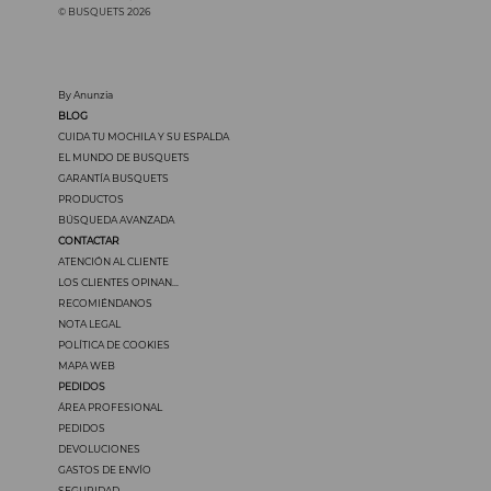
© BUSQUETS 2026
By Anunzia
BLOG
CUIDA TU MOCHILA Y SU ESPALDA
EL MUNDO DE BUSQUETS
GARANTÍA BUSQUETS
PRODUCTOS
BÚSQUEDA AVANZADA
CONTACTAR
ATENCIÓN AL CLIENTE
LOS CLIENTES OPINAN...
RECOMIÉNDANOS
NOTA LEGAL
POLÍTICA DE COOKIES
MAPA WEB
PEDIDOS
ÁREA PROFESIONAL
PEDIDOS
DEVOLUCIONES
GASTOS DE ENVÍO
SEGURIDAD