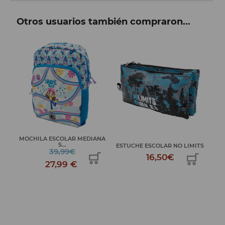
Otros usuarios también compraron...
MOCHILA ESCOLAR MEDIANA
S...
ESTUCHE ESCOLAR NO LIMITS
EST
39,99€
16,50€
27,99 €