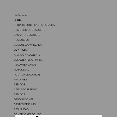
By Anunzia
BLOG
CUIDA TU MOCHILA Y SU ESPALDA
EL MUNDO DE BUSQUETS
GARANTÍA BUSQUETS
PRODUCTOS
BÚSQUEDA AVANZADA
CONTACTAR
ATENCIÓN AL CLIENTE
LOS CLIENTES OPINAN...
RECOMIÉNDANOS
NOTA LEGAL
POLÍTICA DE COOKIES
MAPA WEB
PEDIDOS
ÁREA PROFESIONAL
PEDIDOS
DEVOLUCIONES
GASTOS DE ENVÍO
SEGURIDAD
CONDICIONES DE USO