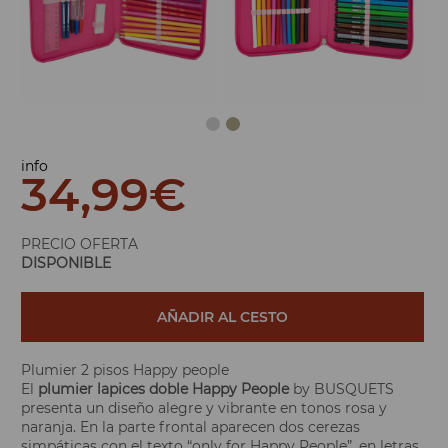
info
34,99
€
PRECIO OFERTA
DISPONIBLE
AÑADIR AL CESTO
Plumier 2 pisos Happy people
El
plumier lapices doble
Happy People
by BUSQUETS
presenta un diseño alegre y vibrante en tonos rosa y
naranja. En la parte frontal aparecen dos cerezas
simpáticas con el texto “only for Happy People”, en letras