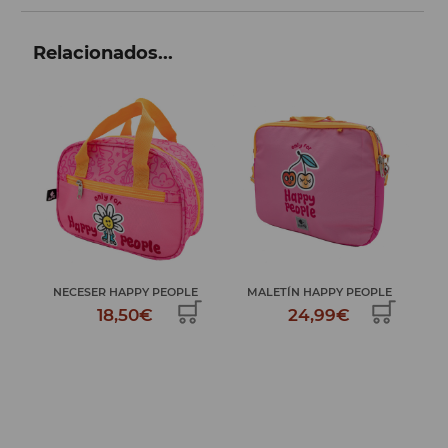
Relacionados...
PY
NECESER HAPPY PEOPLE
MALETÍN HAPPY PEOPLE
18,50€
24,99€