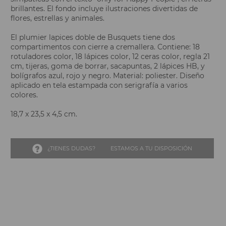
brillantes. El fondo incluye ilustraciones divertidas de
flores, estrellas y animales.
El plumier lapices doble de Busquets tiene dos
compartimentos con cierre a cremallera. Contiene: 18
rotuladores color, 18 lápices color, 12 ceras color, regla 21
cm, tijeras, goma de borrar, sacapuntas, 2 lápices HB, y
bolígrafos azul, rojo y negro. Material: poliester. Diseño
aplicado en tela estampada con serigrafía a varios
colores.
18,7 x 23,5 x 4,5 cm.
¿TIENES DUDAS?
ESTAMOS A TU DISPOSICIÓN