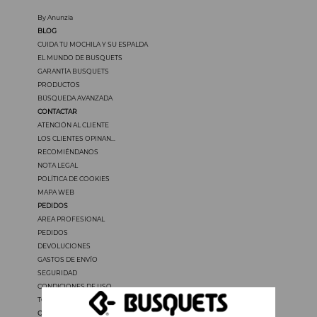
By Anunzia
BLOG
CUIDA TU MOCHILA Y SU ESPALDA
EL MUNDO DE BUSQUETS
GARANTÍA BUSQUETS
PRODUCTOS
BÚSQUEDA AVANZADA
CONTACTAR
ATENCIÓN AL CLIENTE
LOS CLIENTES OPINAN...
RECOMIÉNDANOS
NOTA LEGAL
POLÍTICA DE COOKIES
MAPA WEB
PEDIDOS
ÁREA PROFESIONAL
PEDIDOS
DEVOLUCIONES
GASTOS DE ENVÍO
SEGURIDAD
CONDICIONES DE USO
TODOS LOS PRECIOS INCLUYEN IVA
OTROS IDIOMAS