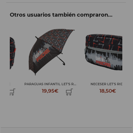
Otros usuarios también compraron...
PARAGUAS INFANTIL LET'S R...
NECESER LET'S RIDE
PAR
19,95€
18,50€