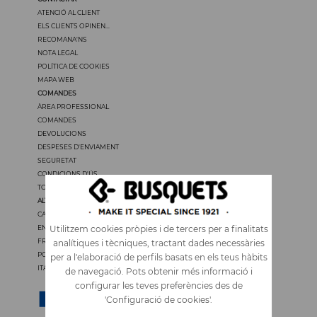
ATENCIÓ AL CLIENT
ELS CLIENTS OPINEN...
RECOMANA'NS
NOTA LEGAL
POLÍTICA DE COOKIES
MAPA WEB
COMANDES
ÀREA PROFESSIONAL
COMANDES
DEVOLUCIONS
DESPESES D'ENVIAMENT
SEGURETAT
CONDICIONS D'ÚS
TOTS ELS PREUS TENEN IVA
ALTRES IDIOMES
CASTELLANO
ENGLISH
Utilitzem cookies pròpies i de tercers per a finalitats
FRANÇAIS
analítiques i tècniques, tractant dades necessàries
PORTUGUÊS
per a l'elaboració de perfils basats en els teus hàbits
ITALIANO
de navegació. Pots obtenir més informació i
configurar les teves preferències des de
'Configuració de cookies'.