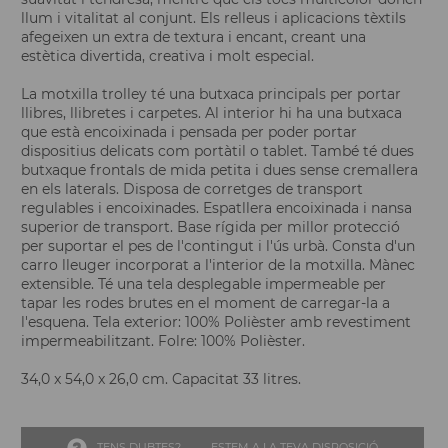
llum i vitalitat al conjunt. Els relleus i aplicacions tèxtils
afegeixen un extra de textura i encant, creant una
estètica divertida, creativa i molt especial.
La motxilla trolley té una butxaca principals per portar
llibres, llibretes i carpetes. Al interior hi ha una butxaca
que està encoixinada i pensada per poder portar
dispositius delicats com portàtil o tablet. També té dues
butxaque frontals de mida petita i dues sense cremallera
en els laterals. Disposa de corretges de transport
regulables i encoixinades. Espatllera encoixinada i nansa
superior de transport. Base rígida per millor protecció
per suportar el pes de l'contingut i l'ús urbà. Consta d'un
carro lleuger incorporat a l'interior de la motxilla. Mànec
extensible. Té una tela desplegable impermeable per
tapar les rodes brutes en el moment de carregar-la a
l'esquena. Tela exterior: 100% Polièster amb revestiment
impermeabilitzant. Folre: 100% Polièster.
34,0 x 54,0 x 26,0 cm. Capacitat 33 litres.
TENS DUBTES?
ESTEM A LA TEVA DISPOSICIÓ