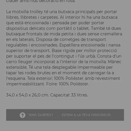
clauer amb nus decoratiu en rosa.
La motxilla trolley té una butxaca principals per portar
llibres, llibretes i carpetes. Al interior hi ha una butxaca
que està encoixinada i pensada per poder portar
dispositius delicats com portàtil o tablet. També té dues
butxaque frontals de mida petita i dues sense cremallera
en els laterals. Disposa de corretges de transport
regulables i encoixinades. Espatllera encoixinada i nansa
superior de transport. Base rígida per millor protecció
per suportar el pes de l'contingut i l'ús urbà. Consta d'un
carro lleuger incorporat a l'interior de la motxilla. Mànec
extensible. Té una tela desplegable impermeable per
tapar les rodes brutes en el moment de carregar-la a
l'esquena. Tela exterior: 100% Polièster amb revestiment
impermeabilitzant. Folre: 100% Polièster.
34,0 x 54,0 x 26,0 cm. Capacitat 33 litres.
TENS DUBTES?
ESTEM A LA TEVA DISPOSICIÓ