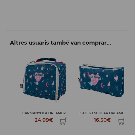
Altres usuaris també van comprar...
ER
CARMANYOLA DREAMER
ESTOIG ESCOLAR DREAMER
C
24,99€
16,50€