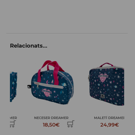
Relacionats...
ER
NECESER DREAMER
MALETÍ DREAMER
PL
18,50€
24,99€