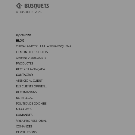
© BUSQUETS 2026
By Anunzia
BLOG
CUIDA LA MOTXILLA I LA SEVA ESQUENA
EL MÓN DE BUSQUETS
GARANTIA BUSQUETS
PRODUCTES
RECERCA AVANÇADA
CONTACTAR
ATENCIÓ AL CLIENT
ELS CLIENTS OPINEN...
RECOMANA'NS
NOTA LEGAL
POLÍTICA DE COOKIES
MAPA WEB
COMANDES
ÀREA PROFESSIONAL
COMANDES
DEVOLUCIONS