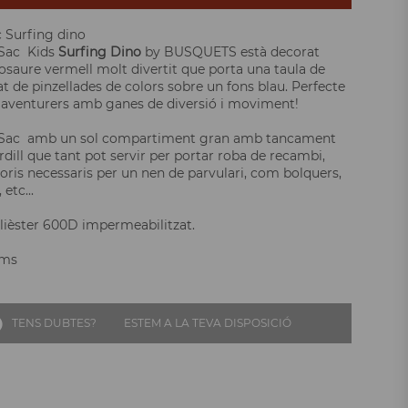
c Surfing dino
 Sac Kids
Surfing Dino
by BUSQUETS està decorat
saure vermell molt divertit que porta una taula de
at de pinzellades de colors sobre un fons blau. Perfecte
s aventurers amb ganes de diversió i moviment!
a Sac amb un sol compartiment gran amb tancament
dill que tant pot servir per portar roba de recambi,
ris necessaris per un nen de parvulari, com bolquers,
 etc...
olièster 600D impermeabilitzat.
cms
TENS DUBTES?
ESTEM A LA TEVA DISPOSICIÓ