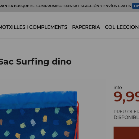
RANTIA BUSQUETS
· COMPROMISO 100% SATISFACCIÓN Y ENVÍOS GRATIS
+ i
MOTXILLES I COMPLEMENTS
PAPERERIA
COL·LECCION
 Sac Surfing dino
info
9,9
PREU OFE
DISPONIBL