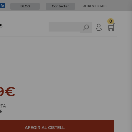
nfo
BLOG
Contactar
ALTRES IDIOMES
0
S
9
€
RTA
E
AFEGIR AL CISTELL