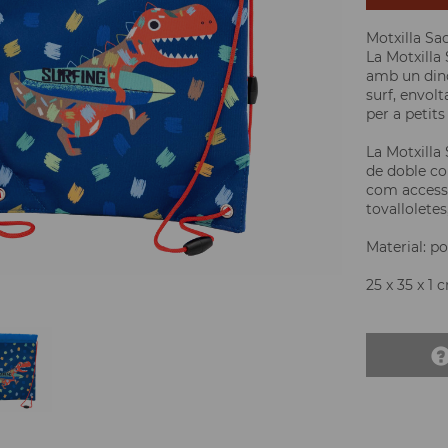
Motxilla Sa
La Motxilla
amb un dino
surf, envolt
per a petit
La Motxill
de doble cor
com accesso
tovalloletes,
Material: p
25 x 35 x 1 