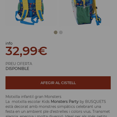
info
32,99
€
PREU OFERTA
DISPONIBLE
AFEGIR AL CISTELL
Motxilla infantil gran Monsters
La motxilla escolar Kids
Monsters Party
by BUSQUETS
està decorat amb monstres simpàtics celebrant una
festa en un ambient ple d'estrelles i colors vius. Transmet
alegria, energia i molta diversió. Ideal per als més petits