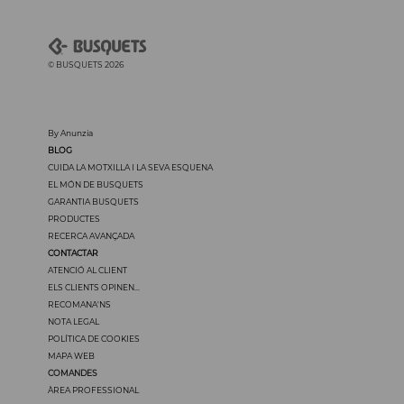
© BUSQUETS 2026
By Anunzia
BLOG
CUIDA LA MOTXILLA I LA SEVA ESQUENA
EL MÓN DE BUSQUETS
GARANTIA BUSQUETS
PRODUCTES
RECERCA AVANÇADA
CONTACTAR
ATENCIÓ AL CLIENT
ELS CLIENTS OPINEN...
RECOMANA'NS
NOTA LEGAL
POLÍTICA DE COOKIES
MAPA WEB
COMANDES
ÀREA PROFESSIONAL