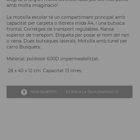
amb molta imaginació!
La motxilla escolar té un compartiment principal amb
capacitat per carpeta o llibreta mida A4, i una butxaca
frontal. Corretges de transport regulables. Nansa
superior de transport. Etiqueta per posar el nom del nen
o nena. Dues butxaques laterals. Motxilla amb tunel per
carro Busquets.
Material: polièster 600D impermeabilitzat.
28 x 40 x 12 cm. Capacitat 13 litres.
TENS DUBTES?
ESTEM A LA TEVA DISPOSICIÓ