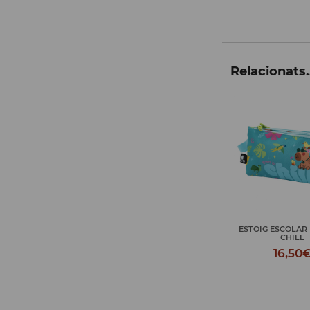
Relacionats.
ESTOIG ESCOLAR BORN TO
NECESER BORN T
CHILL
18,50
16,50€