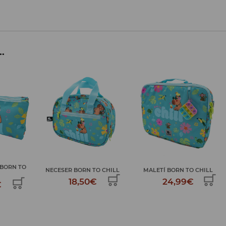
..
MOTXILLA TROLLEY BORN TO
O CHILL
MALETÍ BORN TO CHILL
...
€
24,99€
69,99€