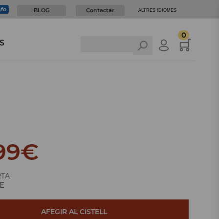
nfo
BLOG
Contactar
ALTRES IDIOMES
0
S
99
€
RTA
E
AFEGIR AL CISTELL