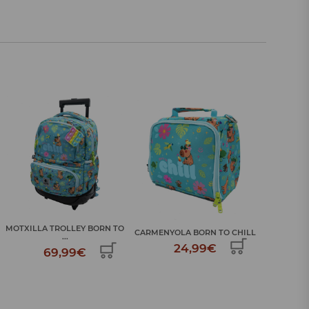
MOTXILLA ESCOLAR GRAN
AMPOLLA
CARMENYOLA BORN TO CHILL
BOR...
24,99€
52,99€