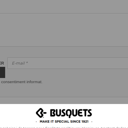
TER
 consentiment informat.
CONTACTAR
COMANDES
ATENCIÓ AL CLIENT
ÀREA PROFESSIONAL
ELS CLIENTS OPINEN...
COMANDES