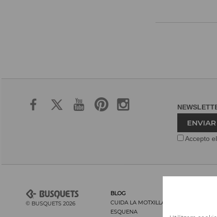
NEWSLET
ENVIAR
Accepto el
BLOG
CUIDA LA MOTXILLA I LA SEVA
© BUSQUETS 2026
ESQUENA