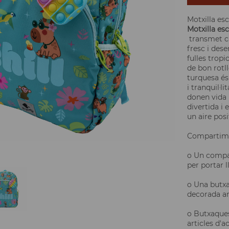
Motxilla esc
Motxilla es
transmet ca
fresc i dese
fulles tropi
de bon rotll
turquesa és
i tranquil·l
donen vida 
divertida i
un aire posi
Compartime
o Un compa
per portar ll
o Una butxa
decorada am
o Butxaques
articles d'a