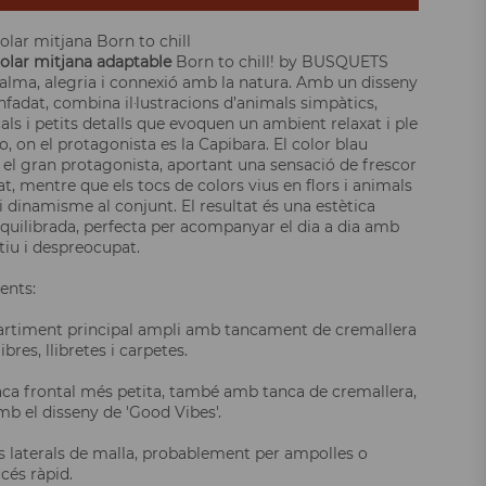
olar mitjana Born to chill
colar mitjana adaptable
Born to chill! by BUSQUETS
lma, alegria i connexió amb la natura. Amb un disseny
nfadat, combina il·lustracions d’animals simpàtics,
cals i petits detalls que evoquen un ambient relaxat i ple
o, on el protagonista es la Capibara. El color blau
 el gran protagonista, aportant una sensació de frescor
itat, mentre que els tocs de colors vius en flors i animals
i dinamisme al conjunt. El resultat és una estètica
 equilibrada, perfecta per acompanyar el dia a dia amb
tiu i despreocupat.
nts:
rtiment principal ampli amb tancament de cremallera
ibres, llibretes i carpetes.
ca frontal més petita, també amb tanca de cremallera,
b el disseny de 'Good Vibes'.
 laterals de malla, probablement per ampolles o
ccés ràpid.