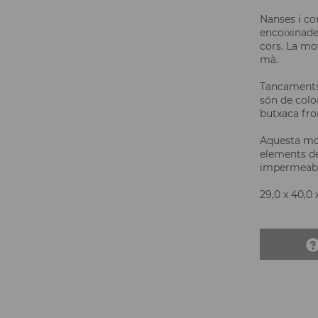
Nanses i cor
encoixinade
cors. La mo
mà.
Tancaments:
són de colo
butxaca fro
Aquesta mot
elements de
impermeabil
29,0 x 40,0 