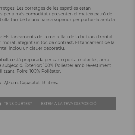
retges: Les corretges de les espatlles estan
s per a més comoditat i presenten el mateix patró de
txilla també té una nansa superior per portar-la amb la
 Els tancaments de la motxilla i de la butxaca frontal
r morat, afegint un toc de contrast. El tancament de la
ntal inclou un clauer decoratiu.
xilla està preparada per carro porta-motxilles, amb
 subjecció. Exterior: 100% Polièster amb revestiment
itzant. Folre: 100% Polièster.
x 12,0 cm. Capacitat 13 litres.
TENS DUBTES?
ESTEM A LA TEVA DISPOSICIÓ