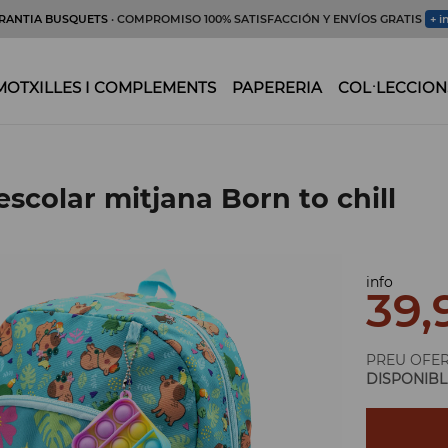
RANTIA BUSQUETS
· COMPROMISO 100% SATISFACCIÓN Y ENVÍOS GRATIS
+ i
MOTXILLES I COMPLEMENTS
PAPERERIA
COL·LECCION
escolar mitjana Born to chill
info
39,
PREU OFE
DISPONIBL