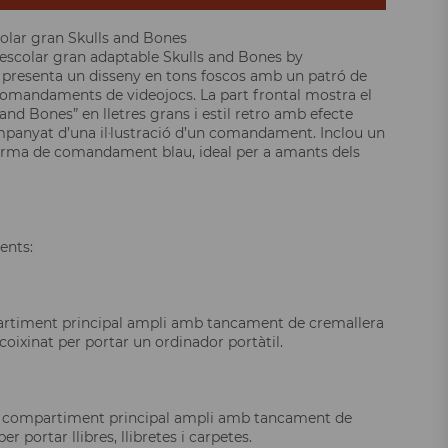
colar gran Skulls and Bones
 escolar gran adaptable Skulls and Bones by
resenta un disseny en tons foscos amb un patró de
comandaments de videojocs. La part frontal mostra el
 and Bones” en lletres grans i estil retro amb efecte
mpanyat d’una il·lustració d’un comandament. Inclou un
orma de comandament blau, ideal per a amants dels
nts:
rtiment principal ampli amb tancament de cremallera
ncoixinat per portar un ordinador portàtil.
 compartiment principal ampli amb tancament de
er portar llibres, llibretes i carpetes.