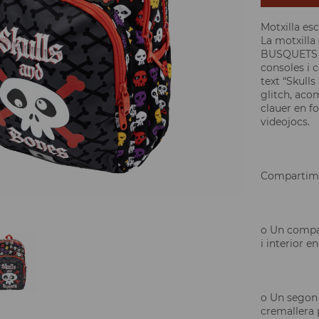
Motxilla es
La motxilla
BUSQUETS p
consoles i 
text “Skulls
glitch, aco
clauer en f
videojocs.
Compartime
o Un compa
i interior e
o Un segon
cremallera p