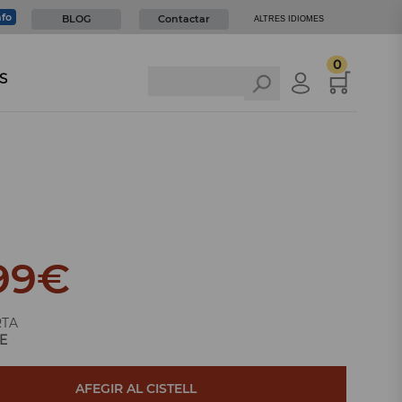
nfo
BLOG
Contactar
ALTRES IDIOMES
0
S
99
€
RTA
E
AFEGIR AL CISTELL