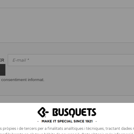
TER
 consentiment informat.
CONTACTAR
COMANDES
ATENCIÓ AL CLIENT
ÀREA PROFESSIONAL
ELS CLIENTS OPINEN...
COMANDES
 pròpies i de tercers per a finalitats analítiques i tècniques, tractant dades
RECOMANA'NS
DEVOLUCIONS