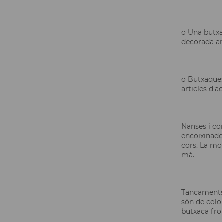
o Una butxa
decorada am
o Butxaques
articles d'a
Nanses i cor
encoixinade
cors. La mo
mà.
Tancaments:
són de colo
butxaca fro