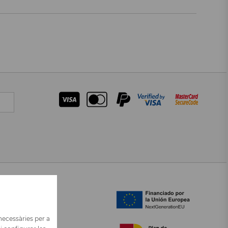
ALTRES IDIOMES
CASTELLANO
ENGLISH
 necessàries per a
FRANÇAIS