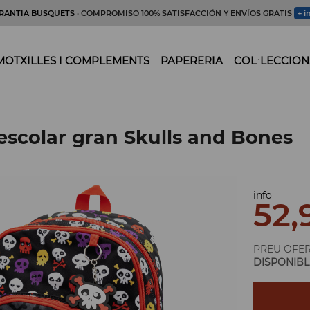
RANTIA BUSQUETS
· COMPROMISO 100% SATISFACCIÓN Y ENVÍOS GRATIS
+ i
MOTXILLES I COMPLEMENTS
PAPERERIA
COL·LECCION
 escolar gran Skulls and Bones
info
52,
PREU OFE
DISPONIBL