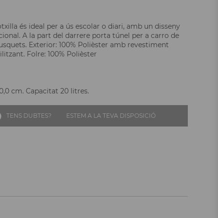
illa és ideal per a ús escolar o diari, amb un disseny
cional. A la part del darrere porta túnel per a carro de
usquets. Exterior: 100% Polièster amb revestiment
itzant. Folre: 100% Polièster
,0 cm. Capacitat 20 litres.
TENS DUBTES?
ESTEM A LA TEVA DISPOSICIÓ