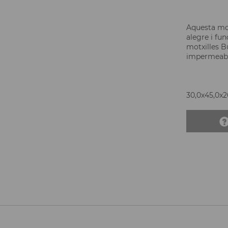
Aquesta motx
alegre i fun
motxilles B
impermeabil
30,0x45,0x20