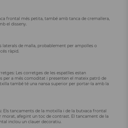
ca frontal més petita, també amb tanca de cremallera,
b el disseny.
 laterals de malla, probablement per ampolles o
ccés ràpid.
retges: Les corretges de les espatlles estan
s per a més comoditat i presenten el mateix patró de
txilla també té una nansa superior per portar-la amb la
 Els tancaments de la motxilla i de la butxaca frontal
r morat, afegint un toc de contrast. El tancament de la
ntal inclou un clauer decoratiu.