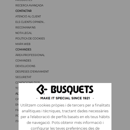
RECERCA AVANÇADA
CONTACTAR
ATENCIÓ AL CLIENT
ELS CLIENTS OPINEN...
RECOMANA'NS
NOTA LEGAL
POLÍTICA DE COOKIES
MAPA WEB
COMANDES
ÀREA PROFESSIONAL
COMANDES
DEVOLUCIONS
DESPESES D'ENVIAMENT
SEGURETAT
CONDICIONS D'ÚS
TOTS ELS PREUS TENEN IVA
ALTRES IDIOMES
CASTELLANO
ENGLISH
Utilitzem cookies pròpies i de tercers per a finalitats
FRANÇAIS
analítiques i tècniques, tractant dades necessàries
PORTUGUÊS
per a l'elaboració de perfils basats en els teus hàbits
ITALIANO
de navegació. Pots obtenir més informació i
configurar les teves preferències des de