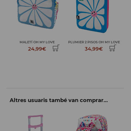
M
MALETÍ OH MY LOVE
PLUMIER 2 PISOS OH MY LOVE
24,99€
34,99€
Altres usuaris també van comprar...