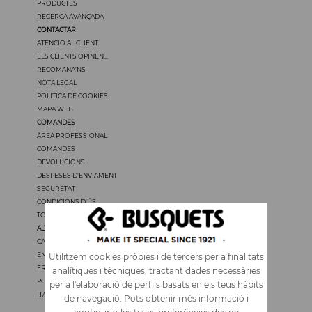
PRODUCTES
RECERCA AVANÇADA
CONTACTAR
ATENCIÓ AL CLIENT
ELS CLIENTS OPINEN...
RECOMANA'NS
NOTA LEGAL
POLÍTICA DE COOKIES
MAPA WEB
COMANDES
ÀREA PROFESSIONAL
COMANDES
DEVOLUCIONS
DESPESES D'ENVIAMENT
SEGURETAT
CONDICIONS D'ÚS
TOTS ELS PREUS TENEN IVA
ALTRES IDIOMES
CASTELLANO
ENGLISH
Utilitzem cookies pròpies i de tercers per a finalitats
FRANÇAIS
analítiques i tècniques, tractant dades necessàries
PORTUGUÊS
per a l'elaboració de perfils basats en els teus hàbits
ITALIANO
de navegació. Pots obtenir més informació i