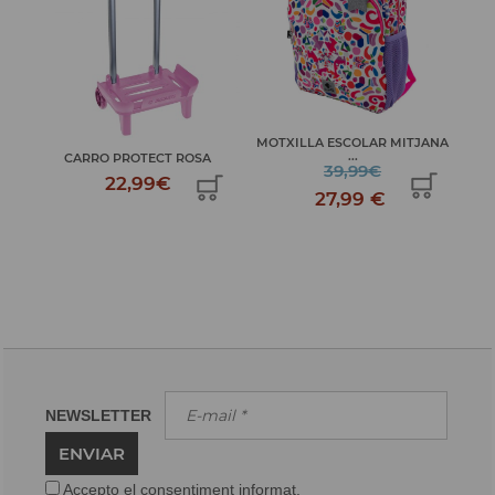
MOTXILLA ESCOLAR MITJANA
N
...
A
CARRO PROTECT ROSA
39,99€
22,99€
27,99 €
NEWSLETTER
ENVIAR
Accepto el consentiment informat.