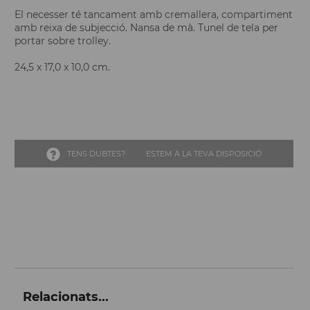
El necesser té tancament amb cremallera, compartiment
amb reixa de subjecció. Nansa de mà. Tunel de tela per
portar sobre trolley.
24,5 x 17,0 x 10,0 cm.
TENS DUBTES?
ESTEM A LA TEVA DISPOSICIÓ
Relacionats...