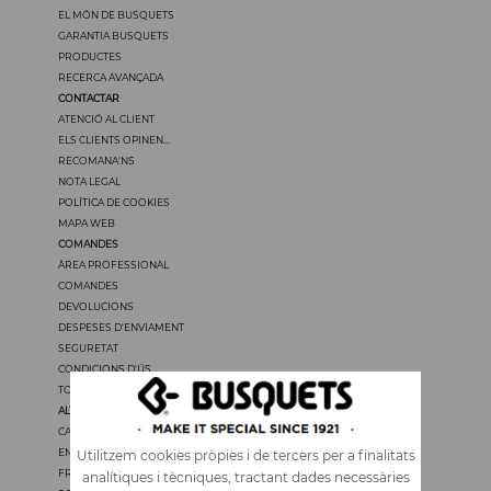
EL MÓN DE BUSQUETS
GARANTIA BUSQUETS
PRODUCTES
RECERCA AVANÇADA
CONTACTAR
ATENCIÓ AL CLIENT
ELS CLIENTS OPINEN...
RECOMANA'NS
NOTA LEGAL
POLÍTICA DE COOKIES
MAPA WEB
COMANDES
ÀREA PROFESSIONAL
COMANDES
DEVOLUCIONS
DESPESES D'ENVIAMENT
SEGURETAT
CONDICIONS D'ÚS
TOTS ELS PREUS TENEN IVA
ALTRES IDIOMES
CASTELLANO
ENGLISH
Utilitzem cookies pròpies i de tercers per a finalitats
FRANÇAIS
analítiques i tècniques, tractant dades necessàries