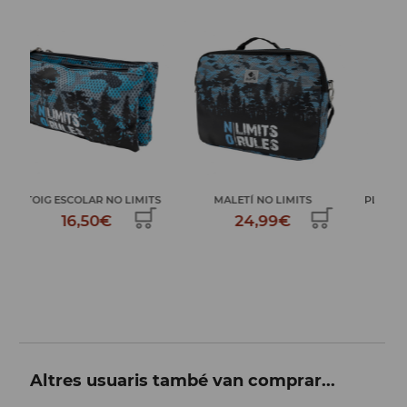
TS
MALETÍ NO LIMITS
PLUMIER 2 PISOS NO LIMITS
MOT
24,99€
34,99€
Altres usuaris també van comprar...