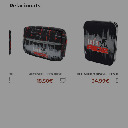
Relacionats...
DE
NECESER LET'S RIDE
PLUMIER 2 PISOS LET'S RIDE
MOT
18,50€
34,99€