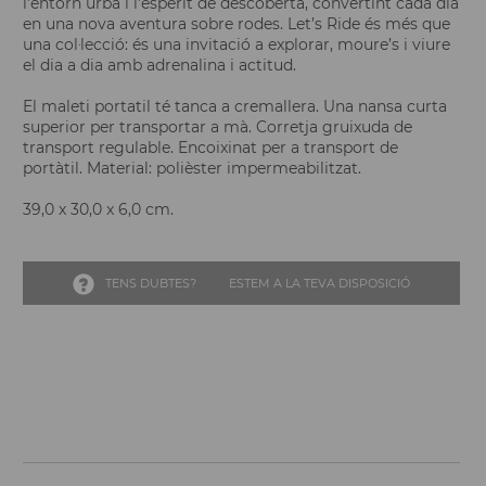
l’entorn urbà i l’esperit de descoberta, convertint cada dia
en una nova aventura sobre rodes. Let’s Ride és més que
una col·lecció: és una invitació a explorar, moure’s i viure
el dia a dia amb adrenalina i actitud.
El maleti portatil té tanca a cremallera. Una nansa curta
superior per transportar a mà. Corretja gruixuda de
transport regulable. Encoixinat per a transport de
portàtil. Material: polièster impermeabilitzat.
39,0 x 30,0 x 6,0 cm.
TENS DUBTES?
ESTEM A LA TEVA DISPOSICIÓ