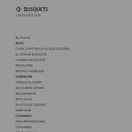
© BUSQUETS 2026
By Anunzia
BLOG
CUIDA LA MOTXILLA I LA SEVA ESQUENA
EL MÓN DE BUSQUETS
GARANTIA BUSQUETS
PRODUCTES
RECERCA AVANÇADA
CONTACTAR
ATENCIÓ AL CLIENT
ELS CLIENTS OPINEN...
RECOMANA'NS
NOTA LEGAL
POLÍTICA DE COOKIES
MAPA WEB
COMANDES
ÀREA PROFESSIONAL
COMANDES