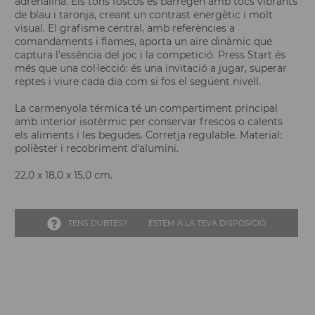
adrenalina. Els tons foscos es barregen amb tocs vibrants
de blau i taronja, creant un contrast energètic i molt
visual. El grafisme central, amb referències a
comandaments i flames, aporta un aire dinàmic que
captura l’essència del joc i la competició. Press Start és
més que una col·lecció: és una invitació a jugar, superar
reptes i viure cada dia com si fos el següent nivell.
La carmenyola térmica té un compartiment principal
amb interior isotèrmic per conservar frescos o calents
els aliments i les begudes. Corretja regulable. Material:
polièster i recobriment d'alumini.
22,0 x 18,0 x 15,0 cm.
TENS DUBTES?
ESTEM A LA TEVA DISPOSICIÓ