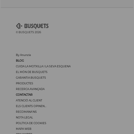
© BUSQUETS 2026
By Anunzia
BLOG
CUIDA LA MOTXILLA I LA SEVA ESQUENA
EL MÓN DE BUSQUETS
GARANTIA BUSQUETS
PRODUCTES
RECERCA AVANÇADA
CONTACTAR
ATENCIÓ AL CLIENT
ELS CLIENTS OPINEN...
RECOMANA'NS
NOTA LEGAL
POLÍTICA DE COOKIES
MAPA WEB