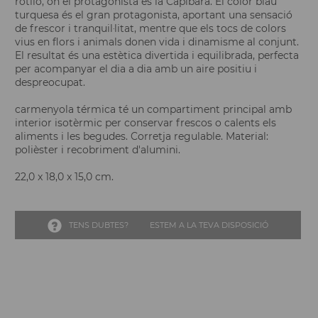
rotllo, on el protagonista es la Capibara. El color blau
turquesa és el gran protagonista, aportant una sensació
de frescor i tranquil·litat, mentre que els tocs de colors
vius en flors i animals donen vida i dinamisme al conjunt.
El resultat és una estètica divertida i equilibrada, perfecta
per acompanyar el dia a dia amb un aire positiu i
despreocupat.
carmenyola térmica té un compartiment principal amb
interior isotèrmic per conservar frescos o calents els
aliments i les begudes. Corretja regulable. Material:
polièster i recobriment d'alumini.
22,0 x 18,0 x 15,0 cm.
TENS DUBTES?
ESTEM A LA TEVA DISPOSICIÓ