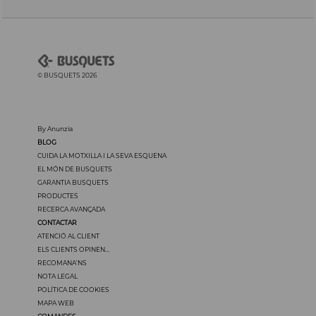
© BUSQUETS 2026
By Anunzia
BLOG
CUIDA LA MOTXILLA I LA SEVA ESQUENA
EL MÓN DE BUSQUETS
GARANTIA BUSQUETS
PRODUCTES
RECERCA AVANÇADA
CONTACTAR
ATENCIÓ AL CLIENT
ELS CLIENTS OPINEN...
RECOMANA'NS
NOTA LEGAL
POLÍTICA DE COOKIES
MAPA WEB