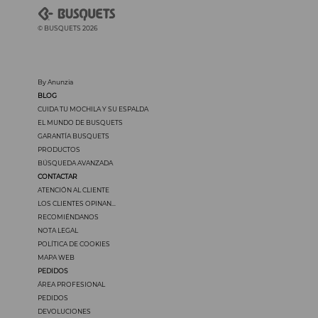
© BUSQUETS 2026
By Anunzia
BLOG
CUIDA TU MOCHILA Y SU ESPALDA
EL MUNDO DE BUSQUETS
GARANTÍA BUSQUETS
PRODUCTOS
BÚSQUEDA AVANZADA
CONTACTAR
ATENCIÓN AL CLIENTE
LOS CLIENTES OPINAN...
RECOMIÉNDANOS
NOTA LEGAL
POLÍTICA DE COOKIES
MAPA WEB
PEDIDOS
ÁREA PROFESIONAL
PEDIDOS
DEVOLUCIONES