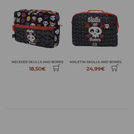
LS
NECESER SKULLS AND BONES
MALETÍN SKULLS AND BONES
PLU
18,50€
24,99€