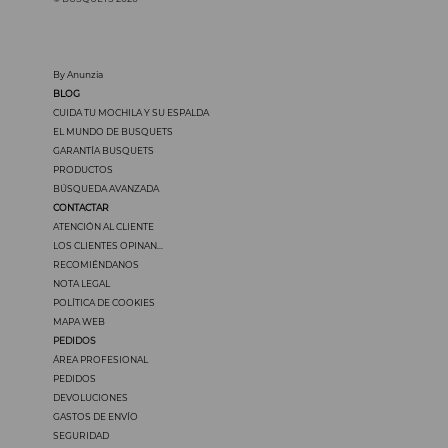
By Anunzia
BLOG
CUIDA TU MOCHILA Y SU ESPALDA
EL MUNDO DE BUSQUETS
GARANTÍA BUSQUETS
PRODUCTOS
BÚSQUEDA AVANZADA
CONTACTAR
ATENCIÓN AL CLIENTE
LOS CLIENTES OPINAN...
RECOMIÉNDANOS
NOTA LEGAL
POLÍTICA DE COOKIES
MAPA WEB
PEDIDOS
ÁREA PROFESIONAL
PEDIDOS
DEVOLUCIONES
GASTOS DE ENVÍO
SEGURIDAD