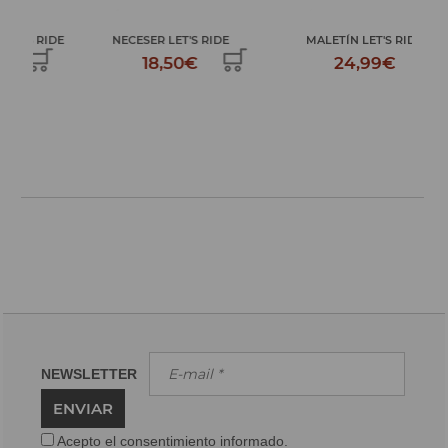
IDE
NECESER LET'S RIDE
MALETÍN LET'S RIDE
PL
18,50€
24,99€
NEWSLETTER
ENVIAR
Acepto el consentimiento informado.