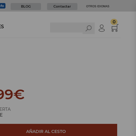
nfo
BLOG
Contactar
OTROS IDIOMAS
0
ES
99
€
ERTA
E
AÑADIR AL CESTO