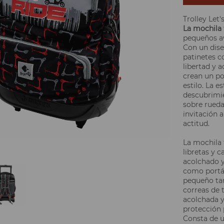
Trolley Let'
La mochila 
pequeños av
Con un dise
patinetes c
libertad y a
crean un po
estilo. La e
descubrimie
sobre rueda
invitación a
actitud.
La mochila t
libretas y c
acolchado y
como portát
pequeño tam
correas de 
acolchada y
protección 
Consta de u