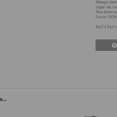
Mango exten
tapar las r
Tela exteri
Forro: 100%
34,0 x 54,0 
...