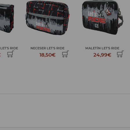
S RIDE
MALETÍN LET'S RIDE
PLUMIER 2 PISOS LET'S RIDE
€
24,99€
34,99€