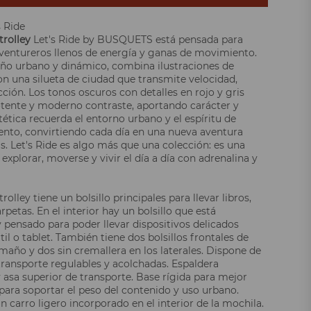
s Ride
trolley
Let's Ride by BUSQUETS está pensada para
entureros llenos de energía y ganas de movimiento.
ño urbano y dinámico, combina ilustraciones de
on una silueta de ciudad que transmite velocidad,
cción. Los tonos oscuros con detalles en rojo y gris
tente y moderno contraste, aportando carácter y
stética recuerda el entorno urbano y el espíritu de
nto, convirtiendo cada día en una nueva aventura
s. Let's Ride es algo más que una colección: es una
 explorar, moverse y vivir el día a día con adrenalina y
rolley tiene un bolsillo principales para llevar libros,
arpetas. En el interior hay un bolsillo que está
 pensado para poder llevar dispositivos delicados
il o tablet. También tiene dos bolsillos frontales de
año y dos sin cremallera en los laterales. Dispone de
transporte regulables y acolchadas. Espaldera
 asa superior de transporte. Base rígida para mejor
para soportar el peso del contenido y uso urbano.
n carro ligero incorporado en el interior de la mochila.