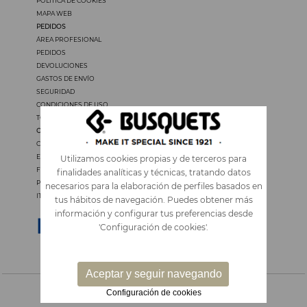
POLÍTICA DE COOKIES
MAPA WEB
PEDIDOS
ÁREA PROFESIONAL
PEDIDOS
DEVOLUCIONES
GASTOS DE ENVÍO
SEGURIDAD
CONDICIONES DE USO
TODOS LOS PRECIOS INCLUYEN IVA
OTROS IDIOMAS
CATALÀ
ENGLISH
Utilizamos cookies propias y de terceros para
FRANÇAIS
finalidades analíticas y técnicas, tratando datos
PORTUGUÊS
necesarios para la elaboración de perfiles basados en
ITALIANO
tus hábitos de navegación. Puedes obtener más
información y configurar tus preferencias desde
'Configuración de cookies'.
Aceptar y seguir navegando
Configuración de cookies
MOCHILAS Y COMPLEMENTOS
|
PAPELERIA