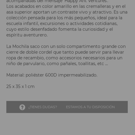
acompañadas del mensaje 'Happy Ant Ventures'.
Los acabados en color amarillo en las cremalleras y en el
asa superior aportan un contraste vivo y atractivo. Es una
colección pensada para los más pequeños, ideal para la
escuela infantil, excursiones o actividades cotidianas,
cuyo estilo desenfadado fomenta la curiosidad y el
espíritu aventurero.
La Mochila saco con un solo compartimento grande con
cierre de doble cordel que tanto puede servir para llevar
ropa de recambio, como accesorios necesarios para un
niño de parvulario, como pañales, toallitas, etc ...
Material: poliéster 600D impermeabilizado.
25 x 35 x 1 cm
¿TIENES DUDAS?
ESTAMOS A TU DISPOSICIÓN