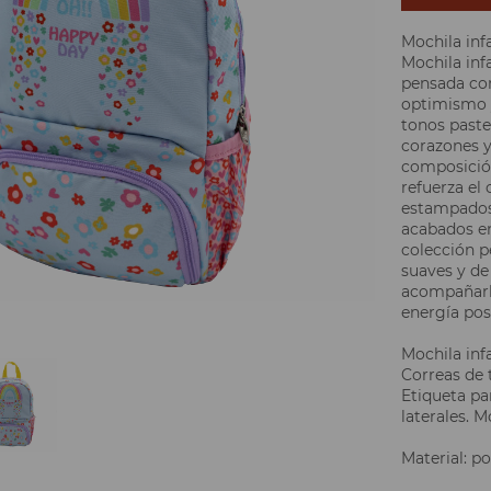
Mochila inf
Mochila in
pensada con
optimismo y
tonos pastel
corazones y
composición
refuerza el 
estampados 
acabados en 
colección p
suaves y de 
acompañarlo
energía posi
Mochila inf
Correas de 
Etiqueta pa
laterales. 
Material: p