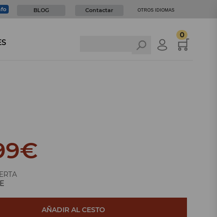
nfo
BLOG
Contactar
OTROS IDIOMAS
0
ES
99
€
ERTA
E
AÑADIR AL CESTO