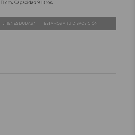
x 11 cm. Capacidad 9 litros.
¿TIENES DUDAS?
ESTAMOS A TU DISPOSICIÓN