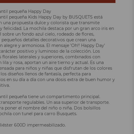
antil pequeña Happy Day
fantil pequeña Kids Happy Day by BUSQUETS está
 una propuesta dulce y colorista que transmite
 felicidad. La mochila destaca por un gran arco iris en
 sobre un fondo azul cielo, rodeado de flores,
 pequeños detalles decorativos que crean una
 alegre y armoniosa. El mensaje 'Oh!! Happy Day'
carácter positivo y luminoso de la colección. Los
florales laterales y superiores, combinados con
lila y rosa, aportan un aire tierno y actual. Es una
ensada para niños y niñas que disfrutan de los colores
los diseños llenos de fantasía, perfecta para
s en su día a día con una dosis extra de buen humor y
tiva.
antil pequeña tiene un compartimento principal.
transporte regulables. Un asa superior de transporte.
ra poner el nombre del niño o niña. Dos bolsillos
Mochila con tunel para carro Busquets.
oliéster 600D impermeabilizado.