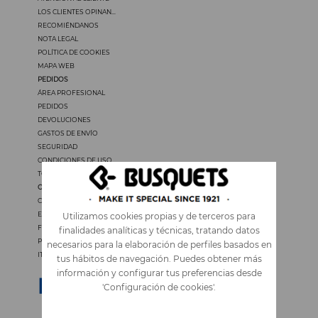
LOS CLIENTES OPINAN...
RECOMIÉNDANOS
NOTA LEGAL
POLÍTICA DE COOKIES
MAPA WEB
PEDIDOS
ÁREA PROFESIONAL
PEDIDOS
DEVOLUCIONES
GASTOS DE ENVÍO
SEGURIDAD
CONDICIONES DE USO
TODOS LOS PRECIOS INCLUYEN IVA
OTROS IDIOMAS
CATALÀ
ENGLISH
Utilizamos cookies propias y de terceros para
FRANÇAIS
finalidades analíticas y técnicas, tratando datos
PORTUGUÊS
necesarios para la elaboración de perfiles basados en
ITALIANO
tus hábitos de navegación. Puedes obtener más
información y configurar tus preferencias desde
'Configuración de cookies'.