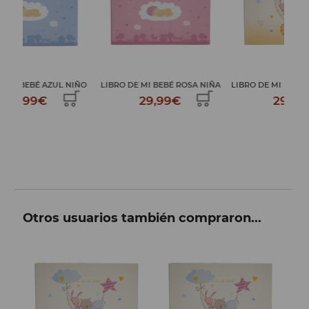
IÑO
LIBRO DE MI BEBÉ ROSA NIÑA
LIBRO DE MI BEBÉ ANIMALITOS
29,99€
29,99€
Otros usuarios también compraron...