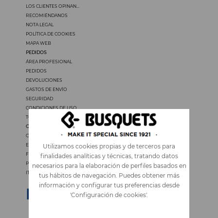
LOS CLIENTES OPINAN...
RECOMIÉNDANOS
NOTA LEGAL
POLÍTICA DE COOKIES
MAPA WEB
PEDIDOS
ÁREA PROFESIONAL
PEDIDOS
DEVOLUCIONES
GASTOS DE ENVÍO
SEGURIDAD
CONDICIONES DE USO
TODOS LOS PRECIOS INCLUYEN IVA
OTROS IDIOMAS
CATALÀ
ENGLISH
Utilizamos cookies propias y de terceros para
FRANÇAIS
finalidades analíticas y técnicas, tratando datos
PORTUGUÊS
necesarios para la elaboración de perfiles basados en
ITALIANO
tus hábitos de navegación. Puedes obtener más
información y configurar tus preferencias desde
'Configuración de cookies'.