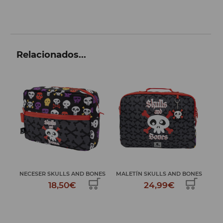
Relacionados...
LS
M
NECESER SKULLS AND BONES
MALETÍN SKULLS AND BONES
18,50€
24,99€