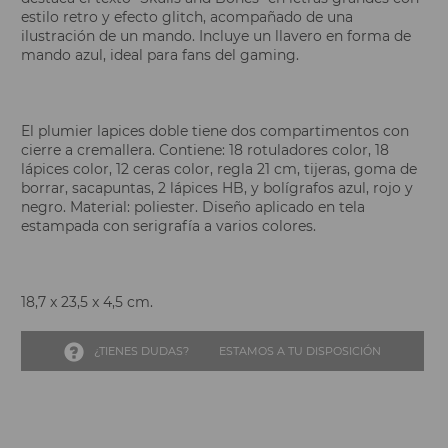
estilo retro y efecto glitch, acompañado de una
ilustración de un mando. Incluye un llavero en forma de
mando azul, ideal para fans del gaming.
El plumier lapices doble tiene dos compartimentos con
cierre a cremallera. Contiene: 18 rotuladores color, 18
lápices color, 12 ceras color, regla 21 cm, tijeras, goma de
borrar, sacapuntas, 2 lápices HB, y bolígrafos azul, rojo y
negro. Material: poliester. Diseño aplicado en tela
estampada con serigrafía a varios colores.
18,7 x 23,5 x 4,5 cm.
¿TIENES DUDAS?
ESTAMOS A TU DISPOSICIÓN