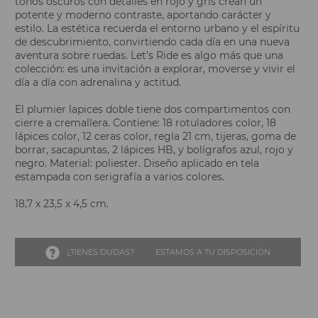
tonos oscuros con detalles en rojo y gris crean un
potente y moderno contraste, aportando carácter y
estilo. La estética recuerda el entorno urbano y el espíritu
de descubrimiento, convirtiendo cada día en una nueva
aventura sobre ruedas. Let's Ride es algo más que una
colección: es una invitación a explorar, moverse y vivir el
día a día con adrenalina y actitud.
El plumier lapices doble tiene dos compartimentos con
cierre a cremallera. Contiene: 18 rotuladores color, 18
lápices color, 12 ceras color, regla 21 cm, tijeras, goma de
borrar, sacapuntas, 2 lápices HB, y bolígrafos azul, rojo y
negro. Material: poliester. Diseño aplicado en tela
estampada con serigrafía a varios colores.
18,7 x 23,5 x 4,5 cm.
¿TIENES DUDAS?
ESTAMOS A TU DISPOSICIÓN