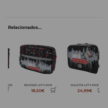
Relacionados...
IDE
NECESER LET'S RIDE
MALETÍN LET'S RIDE
MOC
18,50€
24,99€