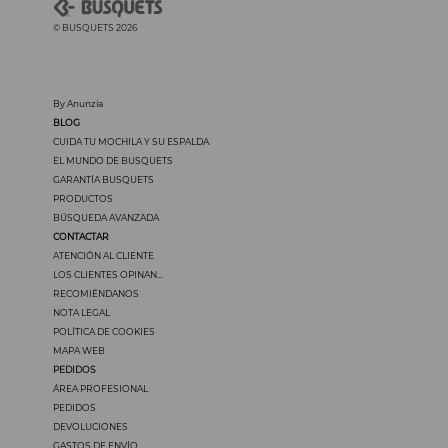
© BUSQUETS 2026
By Anunzia
BLOG
CUIDA TU MOCHILA Y SU ESPALDA
EL MUNDO DE BUSQUETS
GARANTÍA BUSQUETS
PRODUCTOS
BÚSQUEDA AVANZADA
CONTACTAR
ATENCIÓN AL CLIENTE
LOS CLIENTES OPINAN...
RECOMIÉNDANOS
NOTA LEGAL
POLÍTICA DE COOKIES
MAPA WEB
PEDIDOS
ÁREA PROFESIONAL
PEDIDOS
DEVOLUCIONES
GASTOS DE ENVÍO