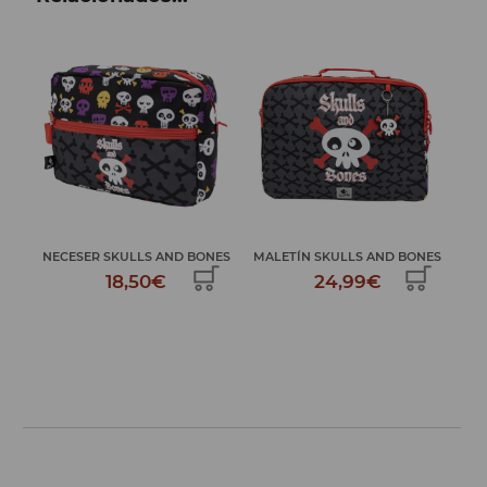
LS
NECESER SKULLS AND BONES
MALETÍN SKULLS AND BONES
PLU
18,50€
24,99€