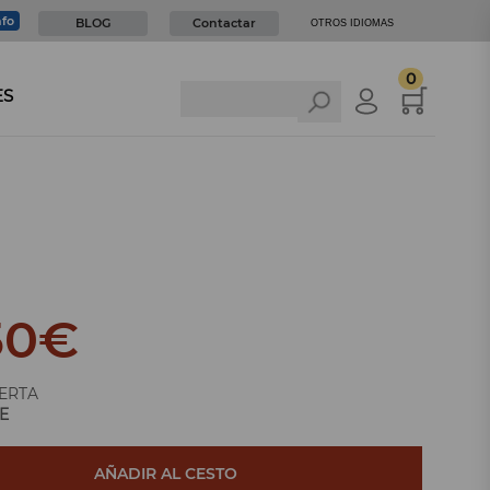
nfo
BLOG
Contactar
OTROS IDIOMAS
0
ES
50
€
ERTA
E
AÑADIR AL CESTO