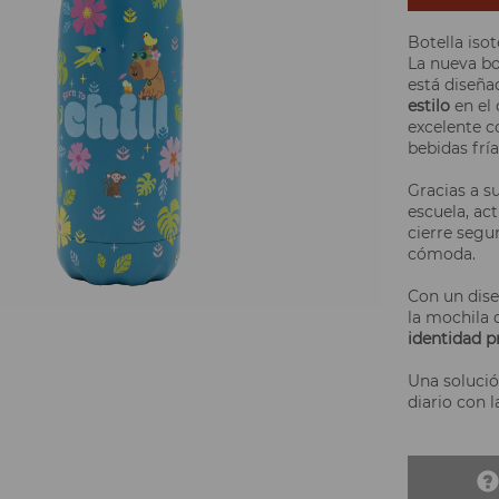
Botella iso
La nueva b
está diseña
estilo
en el 
excelente c
bebidas fría
Gracias a s
escuela, act
cierre segu
cómoda.
Con un dise
la mochila 
identidad p
Una solució
diario con 