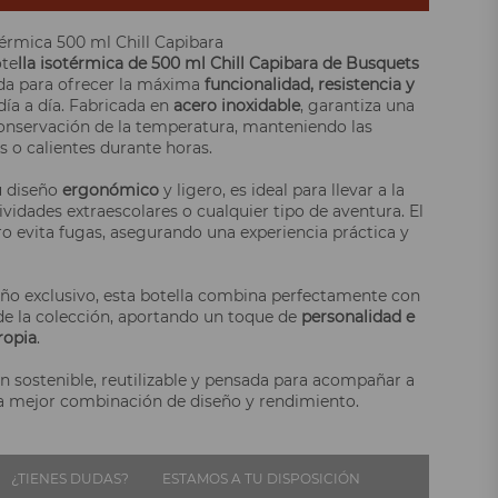
térmica 500 ml Chill Capibara
ote
lla isotérmica de 500 ml Chill Capibara de Busquets
da para ofrecer la máxima
funcionalidad, resistencia y
día a día. Fabricada en
acero inoxidable
, garantiza una
onservación de la temperatura, manteniendo las
s o calientes durante horas.
u diseño
ergonómico
y ligero, es ideal para llevar a la
ividades extraescolares o cualquier tipo de aventura. El
ro evita fugas, asegurando una experiencia práctica y
ño exclusivo, esta botella combina perfectamente con
de la colección, aportando un toque de
personalidad e
ropia
.
n sostenible, reutilizable y pensada para acompañar a
la mejor combinación de diseño y rendimiento.
¿TIENES DUDAS?
ESTAMOS A TU DISPOSICIÓN