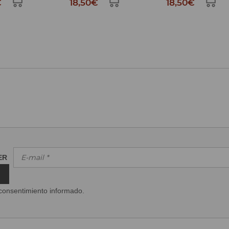
€
18,50€
18,50€
TER
consentimiento informado.