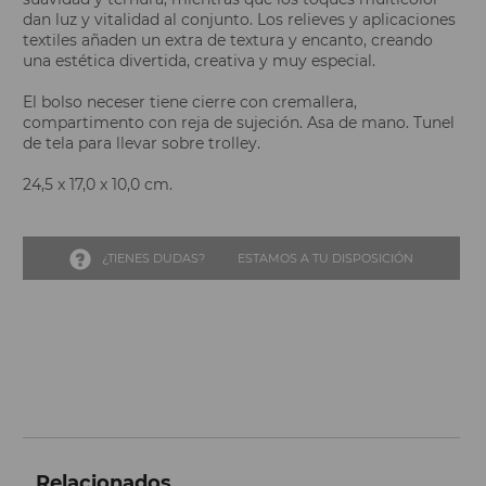
dan luz y vitalidad al conjunto. Los relieves y aplicaciones
textiles añaden un extra de textura y encanto, creando
una estética divertida, creativa y muy especial.
El bolso neceser tiene cierre con cremallera,
compartimento con reja de sujeción. Asa de mano. Tunel
de tela para llevar sobre trolley.
24,5 x 17,0 x 10,0 cm.
¿TIENES DUDAS?
ESTAMOS A TU DISPOSICIÓN
Relacionados...