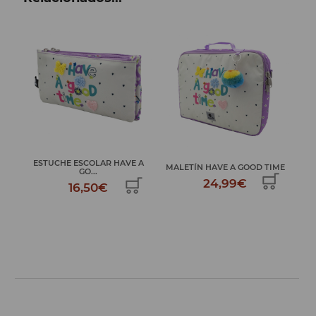
E A
M
MALETÍN HAVE A GOOD TIME
PLUMIER 2 PISOS HAVE A GO...
24,99€
34,99€