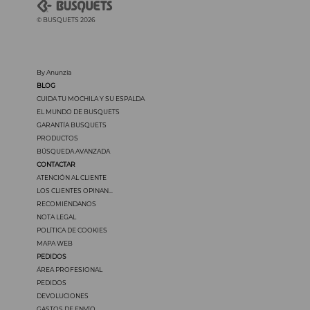
© BUSQUETS 2026
By Anunzia
BLOG
CUIDA TU MOCHILA Y SU ESPALDA
EL MUNDO DE BUSQUETS
GARANTÍA BUSQUETS
PRODUCTOS
BÚSQUEDA AVANZADA
CONTACTAR
ATENCIÓN AL CLIENTE
LOS CLIENTES OPINAN...
RECOMIÉNDANOS
NOTA LEGAL
POLÍTICA DE COOKIES
MAPA WEB
PEDIDOS
ÁREA PROFESIONAL
PEDIDOS
DEVOLUCIONES
GASTOS DE ENVÍO