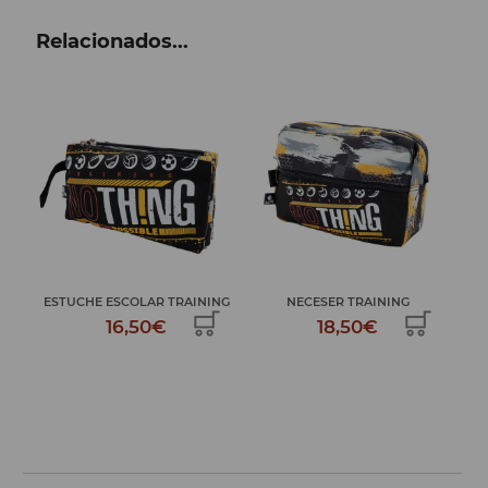
Relacionados...
RAINING
NECESER TRAINING
PLUMIER 2 PISOS TRAINING
18,50€
34,99€