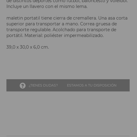
de distintos deportes como fútbol, baloncesto y voleibol.
Incluye un llavero con el mismo lema.
maletin portatil tiene cierra de cremallera. Una asa corta
superior para transportar a mano. Correa gruesa de
transporte regulable. Acolchado para transporte de
portátil. Material: poliéster impermeabilizado.
39,0 x 30,0 x 6,0 cm.
¿TIENES DUDAS?
ESTAMOS A TU DISPOSICIÓN