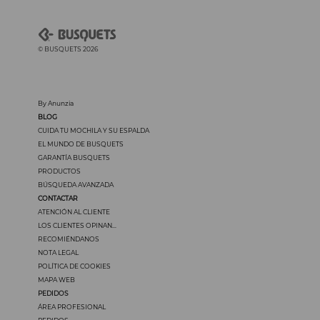
© BUSQUETS 2026
By Anunzia
BLOG
CUIDA TU MOCHILA Y SU ESPALDA
EL MUNDO DE BUSQUETS
GARANTÍA BUSQUETS
PRODUCTOS
BÚSQUEDA AVANZADA
CONTACTAR
ATENCIÓN AL CLIENTE
LOS CLIENTES OPINAN...
RECOMIÉNDANOS
NOTA LEGAL
POLÍTICA DE COOKIES
MAPA WEB
PEDIDOS
ÁREA PROFESIONAL