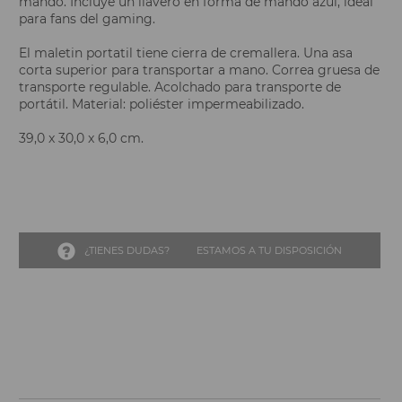
mando. Incluye un llavero en forma de mando azul, ideal
para fans del gaming.
El maletin portatil tiene cierra de cremallera. Una asa
corta superior para transportar a mano. Correa gruesa de
transporte regulable. Acolchado para transporte de
portátil. Material: poliéster impermeabilizado.
39,0 x 30,0 x 6,0 cm.
¿TIENES DUDAS?
ESTAMOS A TU DISPOSICIÓN