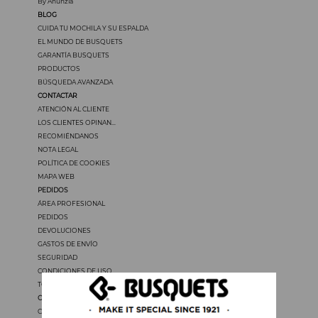
By Anunzia
BLOG
CUIDA TU MOCHILA Y SU ESPALDA
EL MUNDO DE BUSQUETS
GARANTÍA BUSQUETS
PRODUCTOS
BÚSQUEDA AVANZADA
CONTACTAR
ATENCIÓN AL CLIENTE
LOS CLIENTES OPINAN...
RECOMIÉNDANOS
NOTA LEGAL
POLÍTICA DE COOKIES
MAPA WEB
PEDIDOS
ÁREA PROFESIONAL
PEDIDOS
DEVOLUCIONES
GASTOS DE ENVÍO
SEGURIDAD
CONDICIONES DE USO
TODOS LOS PRECIOS INCLUYEN IVA
OTROS IDIOMAS
CATALÀ