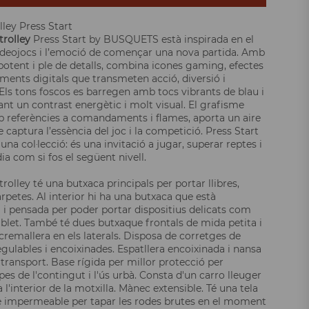
lley Press Start
trolley
Press Start by BUSQUETS està inspirada en el
deojocs i l’emoció de començar una nova partida. Amb
potent i ple de detalls, combina icones gaming, efectes
ements digitals que transmeten acció, diversió i
 Els tons foscos es barregen amb tocs vibrants de blau i
ant un contrast energètic i molt visual. El grafisme
b referències a comandaments i flames, aporta un aire
captura l’essència del joc i la competició. Press Start
na col·lecció: és una invitació a jugar, superar reptes i
ia com si fos el següent nivell.
trolley té una butxaca principals per portar llibres,
carpetes. Al interior hi ha una butxaca que està
 i pensada per poder portar dispositius delicats com
tablet. També té dues butxaque frontals de mida petita i
cremallera en els laterals. Disposa de corretges de
egulables i encoixinades. Espatllera encoixinada i nansa
 transport. Base rígida per millor protecció per
pes de l'contingut i l'ús urbà. Consta d'un carro lleuger
 l'interior de la motxilla. Mànec extensible. Té una tela
 impermeable per tapar les rodes brutes en el moment