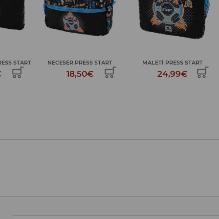
PLUMIER 2 PISOS PRESS
 START
MALETÍ PRESS START
START
€
24,99€
34,99€