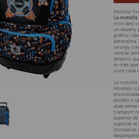
Motxilla Tro
La motxilla 
món dels vi
un disseny 
gràfics i el
adrenalina.
taronja, cre
central, am
dinàmic que 
és més que u
viure cada d
La motxilla 
llibretes i 
encoixinada
portàtil o 
dues sense 
transport r
superior de
suportar el 
incorporat a
desplegable