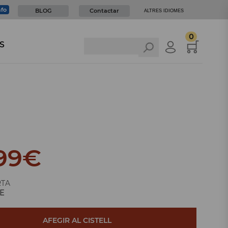
nfo
BLOG
Contactar
ALTRES IDIOMES
0
S
99
€
RTA
E
AFEGIR AL CISTELL