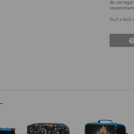
de carregar-
revestiment
34,0 x 54,0 
..