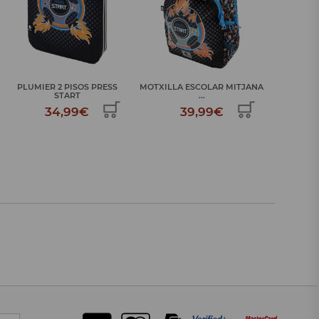
MOTXILLA ESCOLAR MITJANA
MOTXILL
CARMENYOLA PRESS START
...
24,99€
39,99€