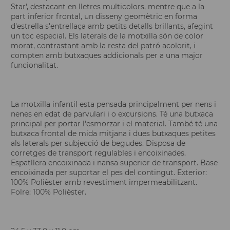
Star', destacant en lletres multicolors, mentre que a la
part inferior frontal, un disseny geomètric en forma
d'estrella s'entrellaça amb petits detalls brillants, afegint
un toc especial. Els laterals de la motxilla són de color
morat, contrastant amb la resta del patró acolorit, i
compten amb butxaques addicionals per a una major
funcionalitat.
La motxilla infantil esta pensada principalment per nens i
nenes en edat de parvulari i o excursions. Té una butxaca
principal per portar l'esmorzar i el material. També té una
butxaca frontal de mida mitjana i dues butxaques petites
als laterals per subjecció de begudes. Disposa de
corretges de transport regulables i encoixinades.
Espatllera encoixinada i nansa superior de transport. Base
encoixinada per suportar el pes del contingut. Exterior:
100% Polièster amb revestiment impermeabilitzant.
Folre: 100% Polièster.