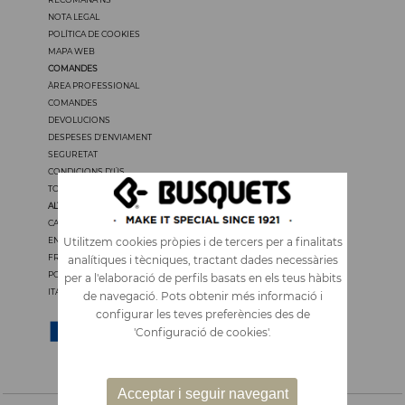
NOTA LEGAL
POLÍTICA DE COOKIES
MAPA WEB
COMANDES
ÀREA PROFESSIONAL
COMANDES
DEVOLUCIONS
DESPESES D'ENVIAMENT
SEGURETAT
CONDICIONS D'ÚS
TOTS ELS PREUS TENEN IVA
ALTRES IDIOMES
CASTELLANO
ENGLISH
Utilitzem cookies pròpies i de tercers per a finalitats
FRANÇAIS
analítiques i tècniques, tractant dades necessàries
PORTUGUÊS
per a l'elaboració de perfils basats en els teus hàbits
ITALIANO
de navegació. Pots obtenir més informació i
configurar les teves preferències des de
'Configuració de cookies'.
Acceptar i seguir navegant