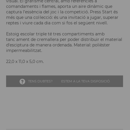
visual. El grafisme central, amb referències a
comandaments i flames, aporta un aire dinàmic que
captura l’essència del joc i la competició. Press Start és
més que una col·lecció: és una invitació a jugar, superar
reptes i viure cada dia com si fos el següent nivell.
Estoig escolar triple té tres compartiments amb
tanc ament de cremallera per poder distribuir el material
d'esciptura de manera ordenada. Material: polièster
impermeabilitzat.
22,0 x 11,0 x 5,0 cm.
TENS DUBTES?
ESTEM A LA TEVA DISPOSICIÓ