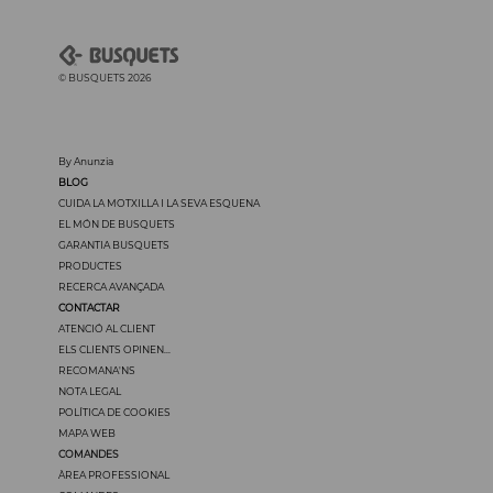
© BUSQUETS 2026
By Anunzia
BLOG
CUIDA LA MOTXILLA I LA SEVA ESQUENA
EL MÓN DE BUSQUETS
GARANTIA BUSQUETS
PRODUCTES
RECERCA AVANÇADA
CONTACTAR
ATENCIÓ AL CLIENT
ELS CLIENTS OPINEN...
RECOMANA'NS
NOTA LEGAL
POLÍTICA DE COOKIES
MAPA WEB
COMANDES
ÀREA PROFESSIONAL