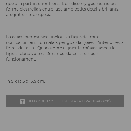
que a la part inferior frontal, un disseny geomètric en
forma d'estrella s'entrellaça amb petits detalls brillants,
afegint un toc especial
La caixa joier musical inclou un figureta, mirall,
compartiment i un calaix per guardar joies. L'interior està
folrat de feltre. Quan s'obre el joier la música sona i la
figura dóna voltes. Donar corda per a un bon
funcionament.
14,5 x 13,5 x 13,5 cm.
TENS DUBTES?
ESTEM A LA TEVA DISPOSICIÓ