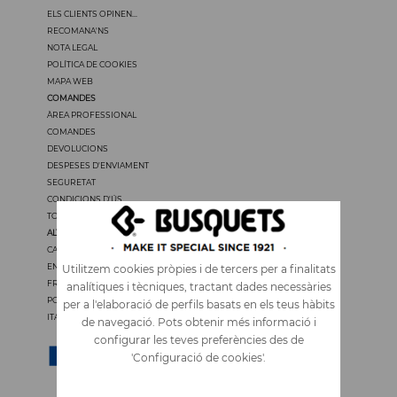
ELS CLIENTS OPINEN...
RECOMANA'NS
NOTA LEGAL
POLÍTICA DE COOKIES
MAPA WEB
COMANDES
ÀREA PROFESSIONAL
COMANDES
DEVOLUCIONS
DESPESES D'ENVIAMENT
SEGURETAT
CONDICIONS D'ÚS
TOTS ELS PREUS TENEN IVA
ALTRES IDIOMES
CASTELLANO
ENGLISH
Utilitzem cookies pròpies i de tercers per a finalitats
FRANÇAIS
analítiques i tècniques, tractant dades necessàries
PORTUGUÊS
per a l'elaboració de perfils basats en els teus hàbits
ITALIANO
de navegació. Pots obtenir més informació i
configurar les teves preferències des de
'Configuració de cookies'.