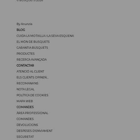
© BUSQUETS 2026
By Anunzia
BLOG
CUIDA LA MOTXILLA I LA SEVA ESQUENA
EL MÓN DE BUSQUETS
GARANTIA BUSQUETS
PRODUCTES
RECERCA AVANÇADA
CONTACTAR
ATENCIÓ AL CLIENT
ELS CLIENTS OPINEN...
RECOMANA'NS
NOTA LEGAL
POLÍTICA DE COOKIES
MAPA WEB
COMANDES
ÀREA PROFESSIONAL
COMANDES
DEVOLUCIONS
DESPESES D'ENVIAMENT
SEGURETAT