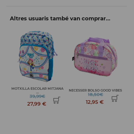
Altres usuaris també van comprar...
AN
MOTXILLA ESCOLAR MITJANA
NECESSER BOLSO GOOD VIBES
...
18,50€
39,99€
12,95 €
27,99 €