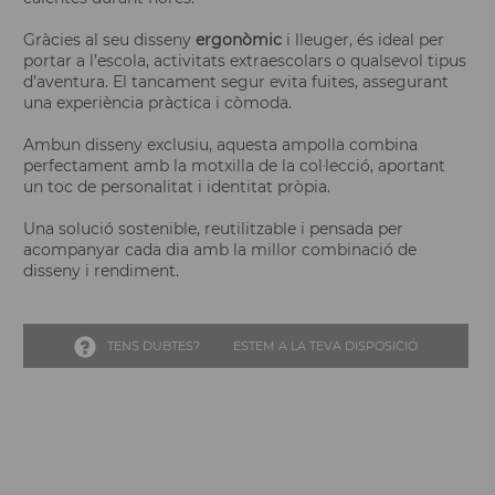
Gràcies al seu disseny
ergonòmic
i lleuger, és ideal per
portar a l’escola, activitats extraescolars o qualsevol tipus
d’aventura. El tancament segur evita fuites, assegurant
una experiència pràctica i còmoda.
Ambun disseny exclusiu, aquesta ampolla combina
perfectament amb la motxilla de la col·lecció, aportant
un toc de personalitat i identitat pròpia.
Una solució sostenible, reutilitzable i pensada per
acompanyar cada dia amb la millor combinació de
disseny i rendiment.
TENS DUBTES?
ESTEM A LA TEVA DISPOSICIÓ