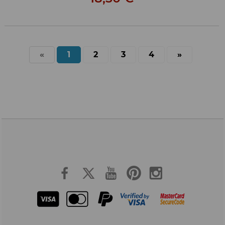
«
1
2
3
4
»