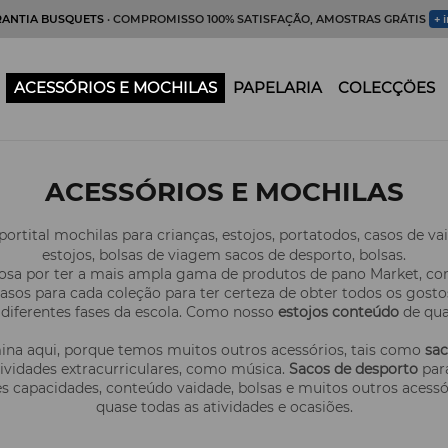
RANTIA BUSQUETS
· COMPROMISSO 100% SATISFAÇÃO, AMOSTRAS GRÁTIS
+ 
ACESSÓRIOS E MOCHILAS
PAPELARIA
COLECÇÖES
ACESSÓRIOS E MOCHILAS
portital mochilas para crianças, estojos, portatodos, casos de va
estojos, bolsas de viagem sacos de desporto, bolsas.
osa por ter a mais ampla gama de produtos de pano Market, 
asos para cada coleção para ter certeza de obter todos os gost
diferentes fases da escola. Como nosso
estojos conteúdo
de qua
na aqui, porque temos muitos outros acessórios, tais como
sac
ividades extracurriculares, como música.
Sacos de desporto
para
es capacidades, conteúdo vaidade, bolsas e muitos outros ace
quase todas as atividades e ocasiões.