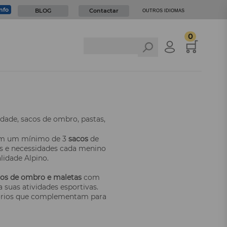
info
BLOG
Contactar
OUTROS IDIOMAS
0
idade, sacos de ombro, pastas,
com um mínimo de 3
sacos
de
os e necessidades cada menino
lidade Alpino.
os de ombro e maletas
com
 suas atividades esportivas.
ssórios que complementam para