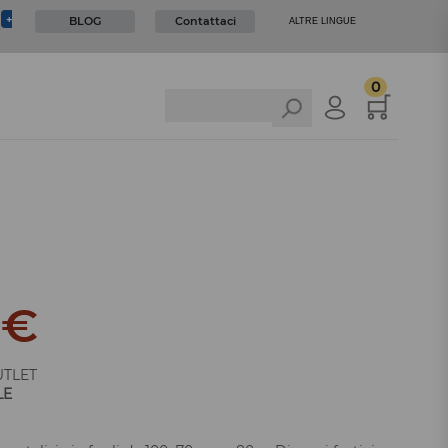
I
+
BLOG
Contattaci
ALTRE LINGUE
0
5
€
TLET
LE