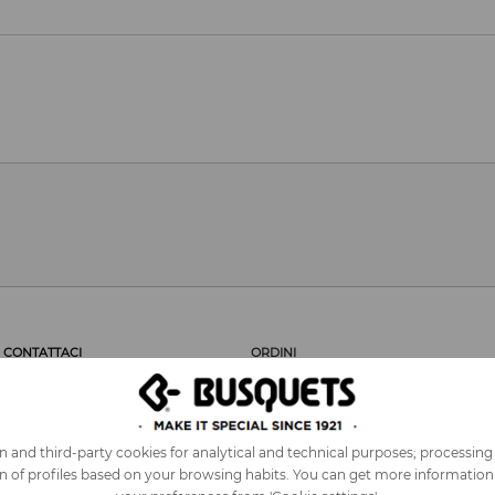
CONTATTACI
ORDINI
ASSISTENZA CLIENTI
AREA PROFESSIONALE
DICONO DI NOI
ORDINI
CONSIGLIACI
RESI
NOTA LEGALE
SPESE DI INVIO
 and third-party cookies for analytical and technical purposes; processing
POLICY COOKIE
SICUREZZA
on of profiles based on your browsing habits. You can get more informatio
MAPPA WEB
CONDIZIONI D´USO