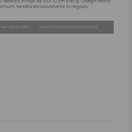
 natalizia in fogli da 100×70 cm e 80 g. Disegni festivi
remium. Vendita esclusivamente in negozio.
HAI DEI DUBBI?
SIAMO A VOSTRA DISPOSIZIONE