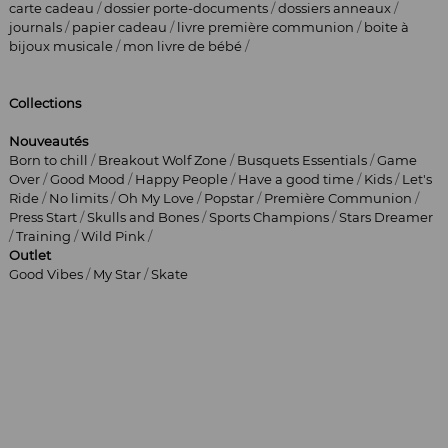
carte cadeau
/
dossier porte-documents
/
dossiers anneaux
/
journals
/
papier cadeau
/
livre première communion
/
boite à
bijoux musicale
/
mon livre de bébé
/
Collections
Nouveautés
Born to chill
/
Breakout Wolf Zone
/
Busquets Essentials
/
Game
Over
/
Good Mood
/
Happy People
/
Have a good time
/
Kids
/
Let's
Ride
/
No limits
/
Oh My Love
/
Popstar
/
Première Communion
/
Press Start
/
Skulls and Bones
/
Sports Champions
/
Stars Dreamer
/
Training
/
Wild Pink
/
Outlet
Good Vibes
/
My Star
/
Skate