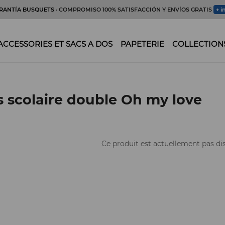
RANTÍA BUSQUETS
· COMPROMISO 100% SATISFACCIÓN Y ENVÍOS GRATIS
+ i
ACCESSORIES ET SACS A DOS
PAPETERIE
COLLECTION
s scolaire double Oh my love
Ce produit est actuellement pas di