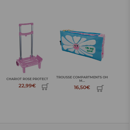
TROUSSE COMPARTMENTS OH
CHARIOT ROSE PROTECT
SAC TOILET
M...
22,99€
16,50€