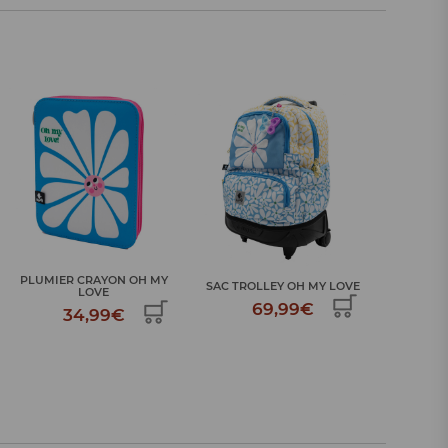
PLUMIER CRAYON OH MY
SAC TROLLEY OH MY LOVE
SAC A DOS 
LOVE
69,99€
34,99€