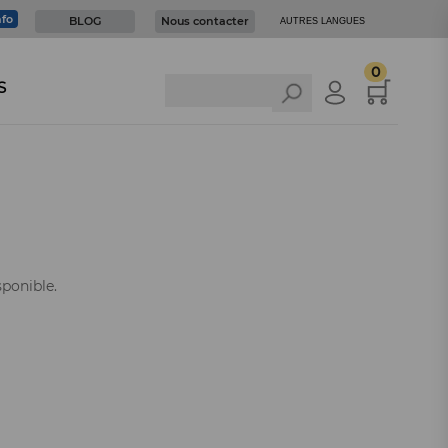
nfo
BLOG
Nous contacter
AUTRES LANGUES
0
S
sponible.