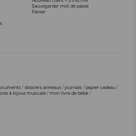
Nouveau client – S’inscrire
Sauvegarder mot de passe
Panier
s
documents
/
dossiers anneaux
/
journals
/
papier cadeau
/
oite à bijoux musicale
/
mon livre de bébé
/