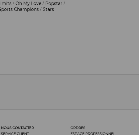
limits
/
Oh My Love
/
Popstar
/
Sports Champions
/
Stars
NOUS CONTACTER
ORDRES
SERVICE CLIENT
ESPACE PROFESSIONNEL