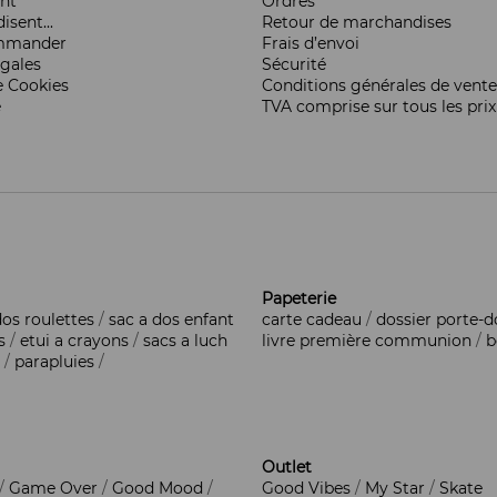
ent
Ordres
isent...
Retour de marchandises
mmander
Frais d’envoi
égales
Sécurité
e Cookies
Conditions générales de vente
e
TVA comprise sur tous les prix
Papeterie
dos roulettes
/
sac a dos enfant
carte cadeau
/
dossier porte-
s
/
etui a crayons
/
sacs a luch
livre première communion
/
b
/
parapluies
/
Outlet
/
Game Over
/
Good Mood
/
Good Vibes
/
My Star
/
Skate