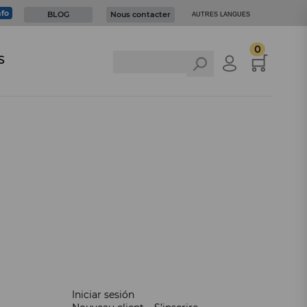
nfo
BLOG
Nous contacter
AUTRES LANGUES
0
S
Iniciar sesión