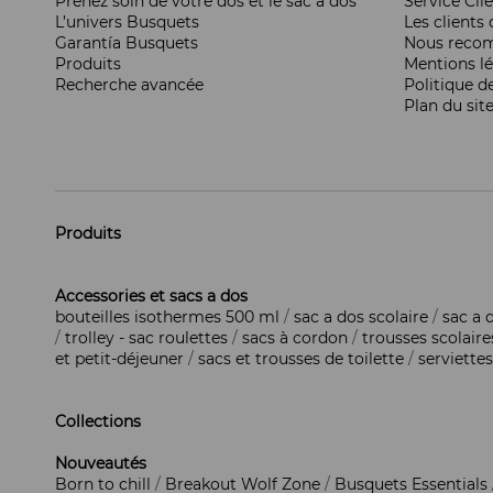
Prenez soin de votre dos et le sac à dos
Service Cli
L’univers Busquets
Les clients d
Garantía Busquets
Nous reco
Produits
Mentions l
Recherche avancée
Politique d
Plan du sit
Produits
Accessories et sacs a dos
bouteilles isothermes 500 ml
/
sac a dos scolaire
/
sac a 
/
trolley - sac roulettes
/
sacs à cordon
/
trousses scolaire
et petit-déjeuner
/
sacs et trousses de toilette
/
serviettes
Collections
Nouveautés
Born to chill
/
Breakout Wolf Zone
/
Busquets Essentials