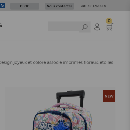
nfo
BLOG
Nous contacter
AUTRES LANGUES
0
S
design joyeux et coloré associe imprimés floraux, étoiles