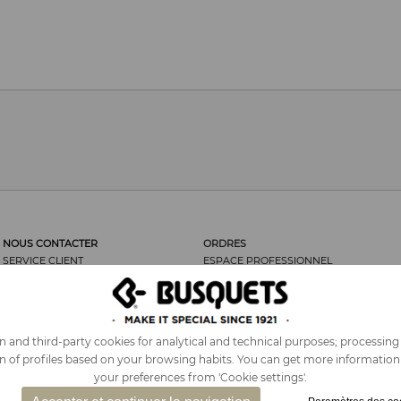
NOUS CONTACTER
ORDRES
SERVICE CLIENT
ESPACE PROFESSIONNEL
LES CLIENTS DISENT...
ORDRES
NOUS RECOMMANDER
RETOUR DE MARCHANDISES
MENTIONS LÉGALES
FRAIS D’ENVOI
POLITIQUE DE COOKIES
SÉCURITÉ
 and third-party cookies for analytical and technical purposes; processing
PLAN DU SITE
CONDITIONS GÉNÉRALES DE
on of profiles based on your browsing habits. You can get more informatio
VENTES
your preferences from 'Cookie settings'.
TVA COMPRISE SUR TOUS LES PRIX